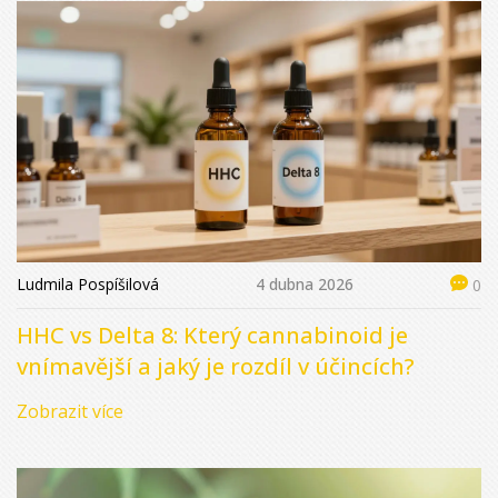
Ludmila Pospíšilová
4 dubna 2026
0
HHC vs Delta 8: Který cannabinoid je
vnímavější a jaký je rozdíl v účincích?
Zobrazit více