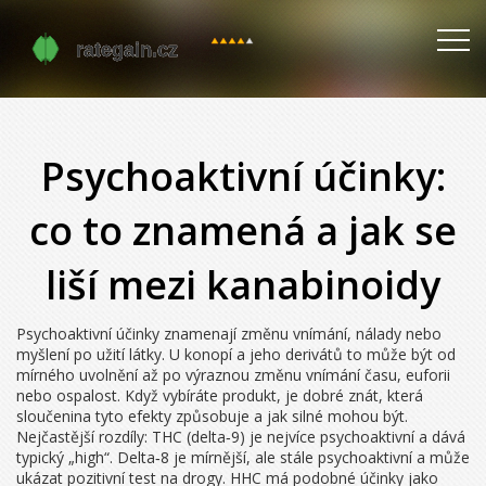
Psychoaktivní účinky:
co to znamená a jak se
liší mezi kanabinoidy
Psychoaktivní účinky znamenají změnu vnímání, nálady nebo
myšlení po užití látky. U konopí a jeho derivátů to může být od
mírného uvolnění až po výraznou změnu vnímání času, euforii
nebo ospalost. Když vybíráte produkt, je dobré znát, která
sloučenina tyto efekty způsobuje a jak silné mohou být.
Nejčastější rozdíly: THC (delta‑9) je nejvíce psychoaktivní a dává
typický „high“. Delta‑8 je mírnější, ale stále psychoaktivní a může
ukázat pozitivní test na drogy. HHC má podobné účinky jako