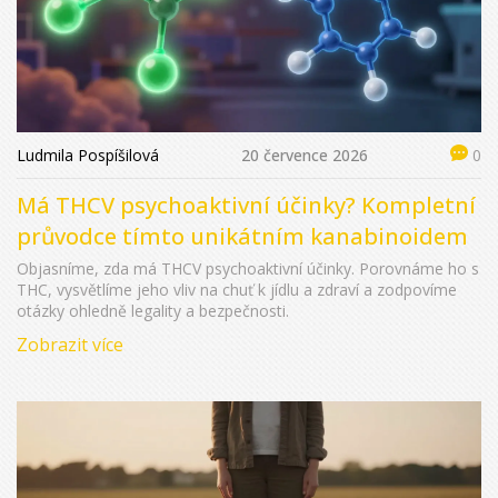
Ludmila Pospíšilová
20 července 2026
0
Má THCV psychoaktivní účinky? Kompletní
průvodce tímto unikátním kanabinoidem
Objasníme, zda má THCV psychoaktivní účinky. Porovnáme ho s
THC, vysvětlíme jeho vliv na chuť k jídlu a zdraví a zodpovíme
otázky ohledně legality a bezpečnosti.
Zobrazit více