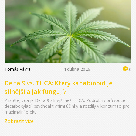
Tomáš Vávra
4 dubna 2026
0
Delta 9 vs. THCA: Který kanabinoid je
silnější a jak fungují?
Zjistěte, zda je Delta 9 silnější než THCA. Podrobný průvodce
decarboxylací, psychoaktivními účinky a rozdíly v konzumaci pro
maximální efekt.
Zobrazit více