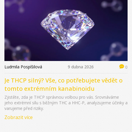
Ludmila Pospíšilová
9 dubna 2026
0
Je THCP silný? Vše, co potřebujete vědět o
tomto extrémním kanabinoidu
Zjistěte, zda je THCP správnou volbou pro vás. Srovnáváme
jeho extrémní sílu s běžným THC a HHC-P, analyzujeme účinky a
varujeme před riziky.
Zobrazit více