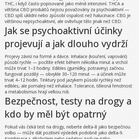
THC, i když často popisované jako méně intenzivní. THCA a
většina CBD produktů nejsou považovány za psychoaktivní —
CBD spíš uklidní nebo způsobí ospalost než halucinace. CBG je
většinou nepsychoaktivní, ale ovlivňuje tělo jinak než CBD.
Jak se psychoaktivní účinky
projevují a jak dlouho vydrží
Projevy závisí na formě a dávce. Inhalace (kouření, vapování)
působí rychle — pocítíte efekt během několika minut a vrchol
může trvat 1–3 hodiny. Edibles (gumídky, potraviny) začnou
fungovat později — obvykle 30–120 minut — a účinek může
trvat 4–12 hodin. Tinktury pod jazykem působí rychleji než
edibles, ale pomaleji než inhalace. Tolerance, tělesná hmotnost
a metabolismus hrají velkou roli.
Bezpečnost, testy na drogy a
kdo by měl být opatrný
Pokud vás čeká test na drogy, neberte delta‑8 jako bezpečnou
volbu — může dát pozitivní výsledek podobně jako delta‑9.
Kombinace s alkoholem nebo sedativy zvyšuje riziko