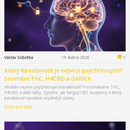
Václav Sobotka
19 dubna 2026
0
Který kanabinoid je nejvíce psychotropní?
Srovnání THC, H4CBD a dalších
Hledáte nejvíce psychotropní kanabinoid? Porovnáváme THC,
H4CBD a další látky. Zjistěte, jak fungují CB1 receptory a který
kanabinoid vyvolává nejsilnější účinky.
Zobrazit více