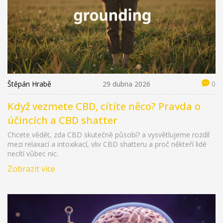
Štěpán Hrabě
29 dubna 2026
0
Když vezmete CBD, cítíte něco? Pravda o
účincích a CBD shatter
Chcete vědět, zda CBD skutečně působí? a vysvětlujeme rozdíl
mezi relaxací a intoxikací, vliv CBD shatteru a proč někteří lidé
necítí vůbec nic.
Zobrazit více