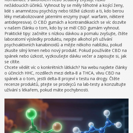
nežádoucích účinků. Vyhnout by se měly těhotné a kojící ženy,
lidé s anamnézou psychózy nebo těžké úzkosti a ti, kdo berou
léky metabolizované jaterními enzymy (např. warfarin, některé
antidepresiva). O CBD gumách a kontraindikacích se víc dozvíte
v našem článku o tom, kdo by se měl CBD gumám vyhnout.
Praktické tipy: začněte s nízkou dávkou a pomalu zvyšujte, čtěte
laboratorní výsledky produktu, nepijte alkohol při užívání
psychoaktivních kanabinoidů a mějte někoho nablízku, pokud
zkusíte silný kmen nebo nový produkt. Pokud používáte CBD na
spánek nebo úzkost, vyzkoušejte dávku večer a zapisujte si, jak
se cítíte.
Chcete vědět víc o konkrétních látkách? Na webu najdete články
o účincích HHC, rozdílech mezi delta‑8 a THCA, vlivu CBD na
spánek a o tom, jestli delta‑8 projeví v testu na drogy. Čtěte
recenze produktů, ptejte se prodejců na lab‑testy a konzultujte
užívání s lékařem, pokud máte pochybnosti.