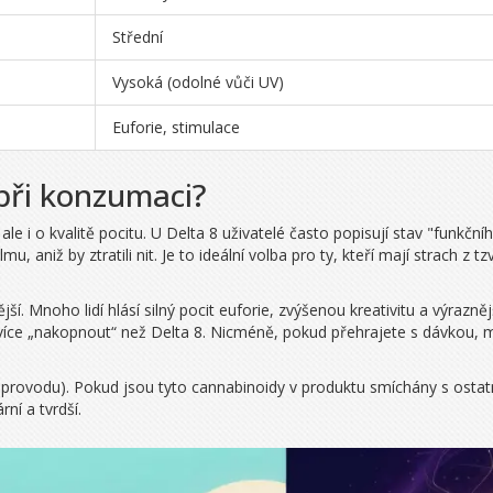
Střední
Vysoká (odolné vůči UV)
Euforie, stimulace
 při konzumaci?
e i o kvalitě pocitu. U Delta 8 uživatelé často popisují stav "funkčního 
, aniž by ztratili nit. Je to ideální volba pro ty, kteří mají strach z tz
í. Mnoho lidí hlásí silný pocit euforie, zvýšenou kreativitu a výrazn
ce „nakopnout“ než Delta 8. Nicméně, pokud přehrajete s dávkou, můž
provodu). Pokud jsou tyto cannabinoidy v produktu smíchány s ostatn
rní a tvrdší.