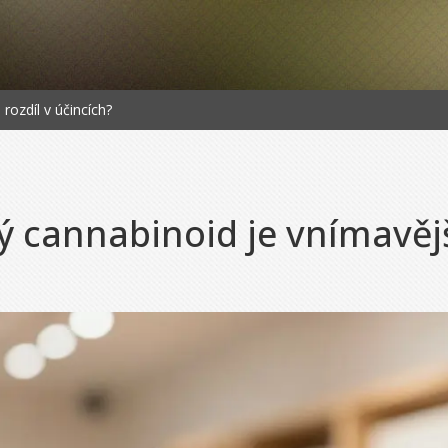
rozdíl v účincích?
ý cannabinoid je vnímavější