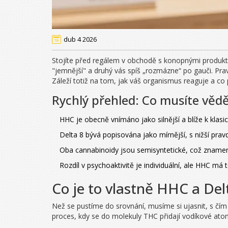
dub 4 2026
Stojíte před regálem v obchodě s konopnými produkty 
"jemnější" a druhý vás spíš „rozmázne“ po gauči. Pr
Záleží totiž na tom, jak váš organismus reaguje a c
Rychlý přehled: Co musíte věd
HHC je obecně vnímáno jako silnější a blíže k klas
Delta 8 bývá popisována jako mírnější, s nižší prav
Oba cannabinoidy jsou semisyntetické, což znamen
Rozdíl v psychoaktivitě je individuální, ale HHC má 
Co je to vlastně HHC a Del
Než se pustíme do srovnání, musíme si ujasnit, s čí
proces, kdy se do molekuly THC přidají vodíkové atomy,