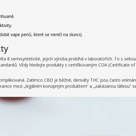
rihuaně.
tivity.
odobě vape penů, které se neničí na slunci).
kty
a 8 semisyntetické, jejich výroba probíhá v laboratořích. To s sebou
tandardů. Vždy hledejte produkty s certifikovaným
COA (Certificate of
komplikovaná. Zatímco CBD je běžné, deriváty THC jsou často vnímány 
 hranice mezi „legálním konopným produktem“ a „zakázanou látkou“ se