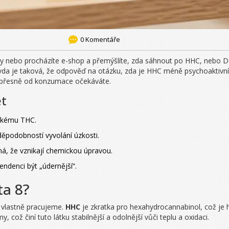
0 Komentáře
nebo procházíte e-shop a přemýšlíte, zda sáhnout po HHC, nebo Delta
avda je taková, že odpověď na otázku, zda je HHC méně psychoaktivní
o přesně od konzumace očekáváte.
ět
ickému THC.
děpodobností vyvolání úzkosti.
á, že vznikají chemickou úpravou.
tendenci být „údernější“.
ta 8?
m vlastně pracujeme.
HHC
je
zkratka pro hexahydrocannabinol, což je
 což činí tuto látku stabilnější a odolnější vůči teplu a oxidaci.