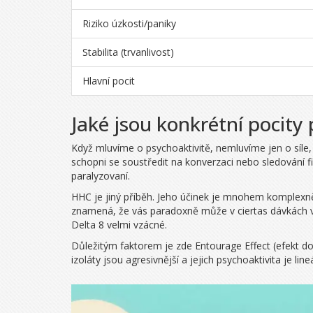
Riziko úzkosti/paniky
Stabilita (trvanlivost)
Hlavní pocit
Jaké jsou konkrétní pocity
Když mluvíme o psychoaktivitě, nemluvíme jen o síle, al
schopni se soustředit na konverzaci nebo sledování filmu
paralyzovaní.
HHC je jiný příběh. Jeho účinek je mnohem komplexnějš
znamená, že vás paradoxně může v ciertas dávkách ví
Delta 8 velmi vzácné.
Důležitým faktorem je zde
Entourage Effect
(efekt do
izoláty jsou agresivnější a jejich psychoaktivita je lineá