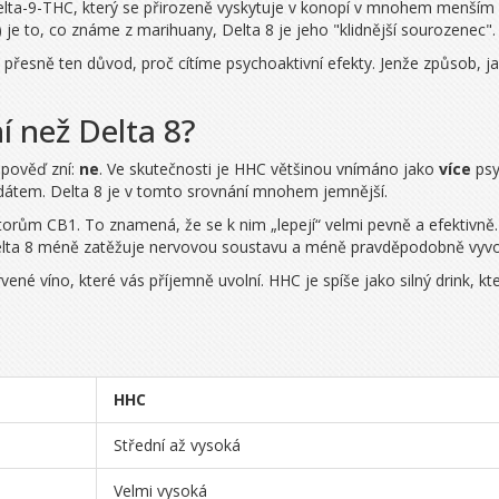
elta-9-THC, který se přirozeně vyskytuje v konopí v mnohem menším
 je to, co známe z marihuany, Delta 8 je jeho "klidnější sourozenec".
přesně ten důvod, proč cítíme psychoaktivní efekty. Jenže způsob, ja
 než Delta 8?
dpověď zní:
ne
. Ve skutečnosti je HHC většinou vnímáno jako
více
psy
idátem. Delta 8 je v tomto srovnání mnohem jemnější.
ptorům CB1. To znamená, že se k nim „lepejí“ velmi pevně a efektivně
 Delta 8 méně zatěžuje nervovou soustavu a méně pravděpodobně vyvo
rvené víno, které vás příjemně uvolní. HHC je spíše jako silný drink, kt
HHC
Střední až vysoká
Velmi vysoká