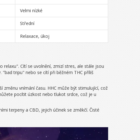
Velmi nízké
Střední
Relaxace, úkoj
relaxu". Cítí se uvolnění, zmizí stres, ale stále jsou
v. "bad tripu" nebo se cítí při běžném THC příliš
ější změnu vnímání času. HHC může být stimulující, což
ete pocítit úzkost nebo tlukot srdce, což je u
ími terpeny a CBD, jejich účinek se změkčí. Čisté