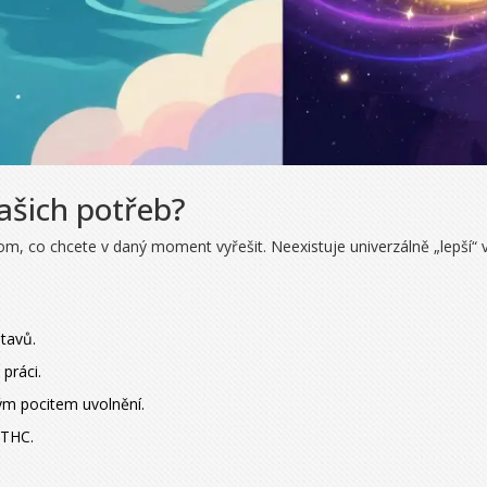
vašich potřeb?
, co chcete v daný moment vyřešit. Neexistuje univerzálně „lepší“ va
stavů.
práci.
ým pocitem uvolnění.
 THC.