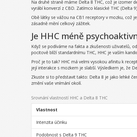
Na druhé straně máme
Delta 8 THC
, což je
izomer d
vyrábí konverzí z CBD. Zatímco klasické THC (Delta 9)
Obě látky se vážou na
CB1 receptory
v mozku, což je 
zásadně mění celkový zážitek.
Je HHC méně psychoaktivní
Když se podíváme na fakta a zkušenosti uživatelů, o
pocitově blíží standardnímu THC, HHC je vaším kand
Proč je to tak? HHC má velmi vysokou afinitu k rece
její interakce s mozkem je slabší. Výsledkem je, že
Zkuste si to představit takto: Delta 8 je jako lehké če
změní vaše vnímání okolí.
Srovnání vlastností HHC a Delta 8 THC
Vlastnost
Intenzita účinku
Podobnost s Delta 9 THC