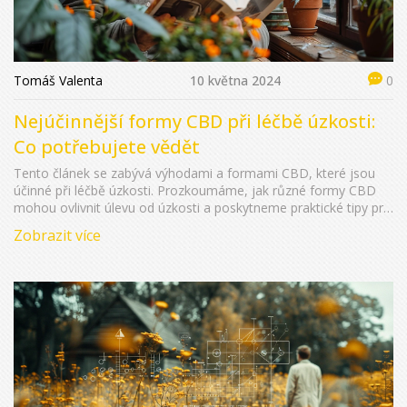
Tomáš Valenta
10 května 2024
0
Nejúčinnější formy CBD při léčbě úzkosti:
Co potřebujete vědět
Tento článek se zabývá výhodami a formami CBD, které jsou
účinné při léčbě úzkosti. Prozkoumáme, jak různé formy CBD
mohou ovlivnit úlevu od úzkosti a poskytneme praktické tipy pro
jejich výběr a používání. Ponoříme se do výzkumu týkajícího se
Zobrazit více
účinků CBD na úzkost a poskytneme příklady z reálného života,
aby bylo možno lépe pochopit, jak CBD může pomoci zlepšit
kvalitu života.