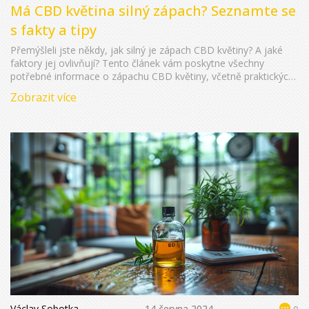
Má CBD květina silný zápach? Seznamte se
s fakty a tipy
Přemýšleli jste někdy, jak silný je zápach CBD květiny? A jaké
faktory jej ovlivňují? Tento článek vám poskytne všechny
potřebné informace o zápachu CBD květiny, včetně praktických
tipů, jak s ním zacházet. Seznamte se také se zajímavými fakty,
Zobrazit více
které vás mohou překvapit.
Václav Sobotka
14 června 2024