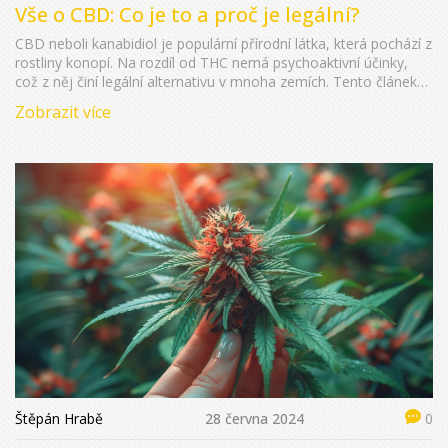
Vše o CBD: Co je to a proč je legální?
CBD neboli kanabidiol je populární přírodní látka, která pochází z
rostliny konopí. Na rozdíl od THC nemá psychoaktivní účinky,
což z něj činí legální alternativu v mnoha zemích. Tento článek
objasní, co je CBD, jak funguje, proč je legální a jaké má
Zobrazit více
potenciální zdravotní výhody. Také se podíváme na tipy a
zajímavosti ohledně jeho používání.
Štěpán Hrabě
28 června 2024
0