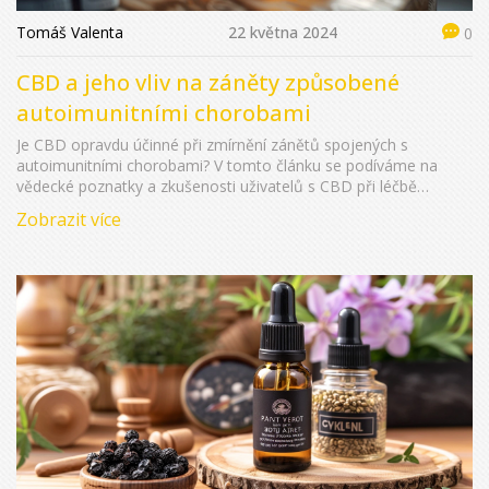
Tomáš Valenta
22 května 2024
0
CBD a jeho vliv na záněty způsobené
autoimunitními chorobami
Je CBD opravdu účinné při zmírnění zánětů spojených s
autoimunitními chorobami? V tomto článku se podíváme na
vědecké poznatky a zkušenosti uživatelů s CBD při léčbě
autoimunitních zánětů. Přečtete si, jak CBD může ovlivnit
Zobrazit více
zánětlivé procesy v těle, jaké jsou jeho potenciální výhody a jak
ho správně užívat.