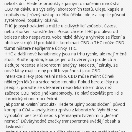
několik dní. Hledejte produkty s jasným označením množství
CBD na dávku a s výsledky laboratorních testů. Oleje, kapsle a
topikály mají různý nástup a délku účinku: oleje a kapsle působí
systémově, topikály lokálně.
THC je psychoaktivní a může u citlivých lidí způsobit úzkost
nebo zhoršení soustředění. Pokud chcete THC pro úlevu od
bolesti nebo nespavosti, volte nízké dávky a vyhněte se řízení a
obsluze strojů. U produktů s kombinací CBD a THC může CBD
tlumit některé nepříjemné účinky THC.
HHC a další nové kanabinoidy jsou na trhu rychle, ale mají méně
studií. Buďte opatrní, kupujte jen od ověřených prodejců a
sledujte recenze a laboratorní analýzy. Neexistují záruky, že
nové látky mají stejný profil bezpečnosti jako CBD.
Interakce s léky jsou reální riziko. CBD může měnit účinek
některých léků na srdce nebo imunitu. Pokud berete léky na
předpis, poraďte se s lékařem nebo lékárníkem dřív, než
začnete CBD nebo jiné kanabinoidy. To platí obzvlášť pro lidi s
chronickými onemocněními.
Jak poznat kvalitní produkt? Hledejte úplný popis složení, původ
konopí a COA – analytickou zprávu z laboratoře. Vyhněte se
výrobkům bez testů nebo s přehnanými tvrzeními o „léčení“
nemocí. Důvěryhodné značky transparentně uvádějí obsah a
dávkování.