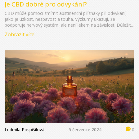
Je CBD dobré pro odvykání?
CBD může pomoci zmírnit abstinenční příznaky při odvykání,
jako je úzkost, nespavost a touha. Výzkumy ukazují, že
podporuje nervový systém, ale není lékem na závislost. Důležité
je správné použití a kombinace se zdravým životním stylem.
Zobrazit více
Ludmila Pospíšilová
5 července 2024
0