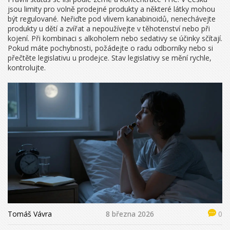
jsou limity pro volně prodejné produkty a některé látky mohou
být regulované. Neřiďte pod vlivem kanabinoidů, nenechávejte
produkty u dětí a zvířat a nepoužívejte v těhotenství nebo při
kojení. Při kombinaci s alkoholem nebo sedativy se účinky sčítají.
Pokud máte pochybnosti, požádejte o radu odborníky nebo si
přečtěte legislativu u prodejce. Stav legislativy se mění rychle,
kontrolujte.
Tomáš Vávra
8 března 2026
0