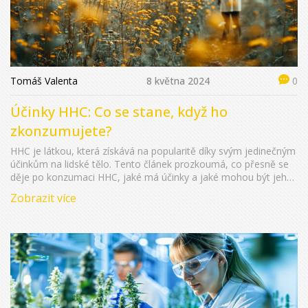
Tomáš Valenta
8 května 2024
0
Účinky HHC: Co se stane, když ho
zkonzumujete?
HHC je látkou, která získává na popularitě díky svým jedinečným
účinkům na lidské tělo. Tento článek prozkoumá, co přesně se
děje po konzumaci HHC, jaké má účinky a jaké mohou být jeho
potenciální výhody a rizika. Poznatky poskytnou čtenářům lepší
Zobrazit více
pochopení této látky a pomohou v rozhodování o jejím
používání.