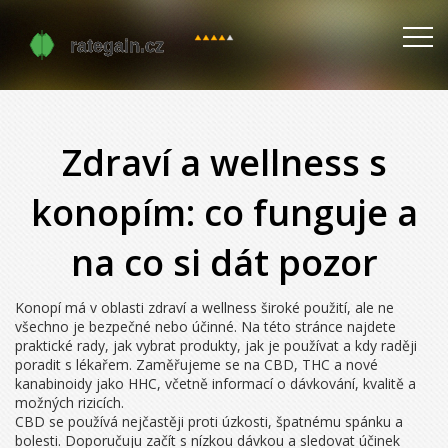
Zdraví a wellness s
konopím: co funguje a
na co si dát pozor
Konopí má v oblasti zdraví a wellness široké použití, ale ne
všechno je bezpečné nebo účinné. Na této stránce najdete
praktické rady, jak vybrat produkty, jak je používat a kdy raději
poradit s lékařem. Zaměřujeme se na CBD, THC a nové
kanabinoidy jako HHC, včetně informací o dávkování, kvalitě a
možných rizicích.
CBD se používá nejčastěji proti úzkosti, špatnému spánku a
bolesti. Doporučuju začít s nízkou dávkou a sledovat účinek