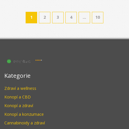
1
2
3
4
…
10
Kategorie
Zdraví a wellness
Konopí a CBD
Konopí a zdraví
Konopí a konzumace
Cannabinoidy a zdraví