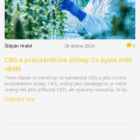
Štěpán Hrabě
26 dubna 2024
0
CBG a protizánětlivé účinky: Co byste měli
vědět
Tento článek se zaměřuje na kanabinoid CBG a jeho možné
protizánětlivé účinky. CBG, známý jako kanabigerol, je méně
známý než jeho příbuzný CBD, ale výzkumy naznačují, že by
mohl mít významné zdravotní přínosy. Prozkoumáme, jak CBG
Zobrazit více
funguje na molekulární úrovni a jaké jsou jeho potenciální
výhody a rizika pro lidské zdraví.