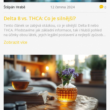
Štěpán Hrabě
12 června 2024
0
Delta 8 vs. THCA: Co je silnější?
Tento článek se zabývá otázkou, co je silnější: Delta 8 nebo
THCA. Představíme jak základní informace, tak i hlubší pohled
na účinky obou látek, jejich legální postavení a nejlepší způsoby
využití. Informace budou podány objektivně a srozumitelně.
Zobrazit více