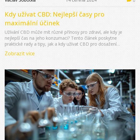
0
Kdy užívat CBD: Nejlepší časy pro
maximální účinek
Užívání CBD může mít různé přínosy pro zdraví, ale kdy je
nejlepší čas na jeho konzumaci? Tento článek poskytne
praktické rady a tipy, jak a kdy užívat CBD pro dosažení
maximálních výsledků. Zjistěte, jaký vliv má čas užívání na
Zobrazit více
účinnost a jak si vytvořit optimální režim podle vašich potřeb.