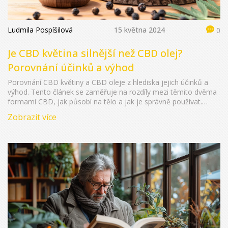
Ludmila Pospíšilová
15 května 2024
0
Je CBD květina silnější než CBD olej?
Porovnání účinků a výhod
Porovnání CBD květiny a CBD oleje z hlediska jejich účinků a
výhod. Tento článek se zaměřuje na rozdíly mezi těmito dvěma
formami CBD, jak působí na tělo a jak je správně používat.
Zajímavé tipy a fakta, které vám pomohou rozhodnout se, která
Zobrazit více
forma CBD je pro vás vhodnější.