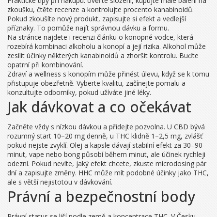
Praktické tipy při nákupu: ověřte složení, kupujte malé balení na
zkoušku, čtěte recenze a kontrolujte procento kanabinoidů.
Pokud zkoušíte nový produkt, zapisujte si efekt a vedlejší
příznaky. To pomůže najít správnou dávku a formu.
Na stránce najdete i recenzi článku o konopné vodce, která
rozebírá kombinaci alkoholu a konopí a její rizika. Alkohol může
zesílit účinky některých kanabinoidů a zhoršit kontrolu. Buďte
opatrní při kombinování.
Zdraví a wellness s konopím může přinést úlevu, když se k tomu
přistupuje obezřetně. Vyberte kvalitu, začínejte pomalu a
konzultujte odborníky, pokud užíváte jiné léky.
Jak dávkovat a co očekávat
Začněte vždy s nízkou dávkou a přidejte pozvolna. U CBD bývá
rozumný start 10–20 mg denně, u THC klidně 1–2,5 mg, zvlášť
pokud nejste zvyklí. Olej a kapsle dávají stabilní efekt za 30–90
minut, vape nebo bong působí během minut, ale účinek rychleji
odezní. Pokud nevíte, jaký efekt chcete, zkuste microdosing pár
dní a zapisujte změny. HHC může mít podobné účinky jako THC,
ale s větší nejistotou v dávkování.
Právní a bezpečnostní body
Právní status se liší podle země a koncentrace THC. V Česku