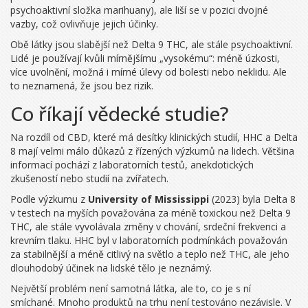
psychoaktivní složka marihuany), ale liší se v pozici dvojné
vazby, což ovlivňuje jejich účinky.
Obě látky jsou slabější než Delta 9 THC, ale stále psychoaktivní.
Lidé je používají kvůli mírnějšímu „vysokému“: méně úzkosti,
více uvolnění, možná i mírné úlevy od bolesti nebo neklidu. Ale
to neznamená, že jsou bez rizik.
Co říkají vědecké studie?
Na rozdíl od CBD, které má desítky klinických studií, HHC a Delta
8 mají velmi málo důkazů z řízených výzkumů na lidech. Většina
informací pochází z laboratorních testů, anekdotických
zkušeností nebo studií na zvířatech.
Podle výzkumu z
University of Mississippi
(2023) byla Delta 8
v testech na myších považována za méně toxickou než Delta 9
THC, ale stále vyvolávala změny v chování, srdeční frekvenci a
krevním tlaku. HHC byl v laboratorních podmínkách považován
za stabilnější a méně citlivý na světlo a teplo než THC, ale jeho
dlouhodobý účinek na lidské tělo je neznámý.
Největší problém není samotná látka, ale to, co je s ní
smíchané. Mnoho produktů na trhu není testováno nezávisle. V