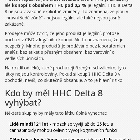
ale
konopí s obsahem THC pod 0,3 %
je legální. HHC a Delta
8 nejsou v zákoně explicitně zmíněny. To znamená, že jsou v
„právní šedé zóně“ - nejsou legální, ale také nejsou jasně
zakázané.
Prodejce může tvrdit, že jeho produkt je legální, protože
pochází z CBD z legálního konopí. Ale to neznamená, že je
bezpečný. Mnoho produktů je prodáváno bez laboratorních
analýz, bez etiket s přesným obsahem, bez varování o
vedlejších účinkách.
Na rozdíl od léků, které procházejí řízeným schválením, tyto
látky nejsou kontrolovány. Pokud si koupíš HHC Delta 8 v
obchodě, nevíš, co skutečně obsahuje. A to je hlavní riziko.
Kdo by měl HHC Delta 8
vyhýbat?
Některé skupiny by měly tuto látku úplně vynechat:
Lidé mladší 21 let
- mozek se vyvíjí až do 25 let, a
cannabinoidy mohou ovlivnit vývoj kognitivních funkcí
Těhotné a kojící ženy
- není známo, jak tyto látky ovlivňují