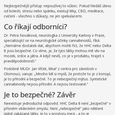
Nejbezpečnější přístup: nepoužívej to vůbec. Pokud hledáš úlevu
od bolesti, stresu nebo spánku, existují léky, CBD, meditace,
cvičení - všechno s důkazy, ne jen spekulacemi.
Co říkají odborníci?
Dr. Petra Nováková
,
neurologka z Univerzity Karlovy v Praze,
specializující se na neurologické účinky cannabinoidů
, říká:
„Nemáme dostatek dat, abychom mohli říct, že HHC nebo Delta
8 jsou bezpečné. Co víme, je, že tyto látky mohou mít vliv na
mozek, srdce a játra. A když nevíš, co je v produktu, hraješ s
pravděpodobností.“
Podobně
MUDr. Jan Vlček
,
lékař z centra pro závislosti v
Olomouci
, varuje: „Mnoho lidí si myslí, že protože to je z konopí,
je to přírodní a bezpečné. To je nebezpečný mýtus. Syntetické
cannabinoidy nejsou přírodní. A nejsou testované.“
Je to bezpečné? Závěr
Neexistuje jednoduchá odpověď. HHC Delta 8 není „bezpečné“ v
přísném vědeckém smyslu. Není „nebezpečné“ jako některé
úplně zakázané látky. Je to v prostoru mezi - a to je