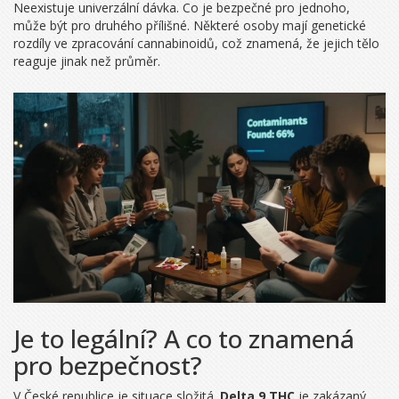
Neexistuje univerzální dávka. Co je bezpečné pro jednoho,
může být pro druhého přílišné. Některé osoby mají genetické
rozdíly ve zpracování cannabinoidů, což znamená, že jejich tělo
reaguje jinak než průměr.
Je to legální? A co to znamená
pro bezpečnost?
V České republice je situace složitá.
Delta 9 THC
je zakázaný,