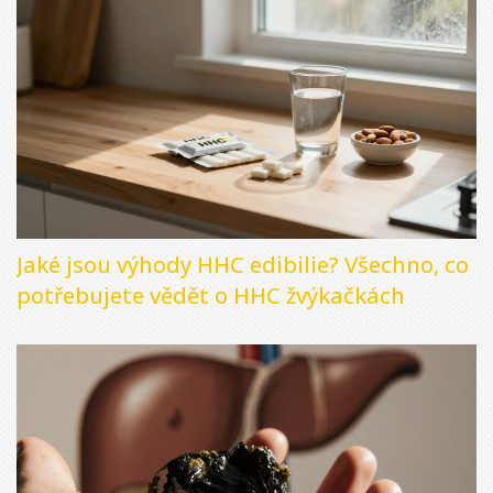
Jaké jsou výhody HHC edibilie? Všechno, co
potřebujete vědět o HHC žvýkačkách