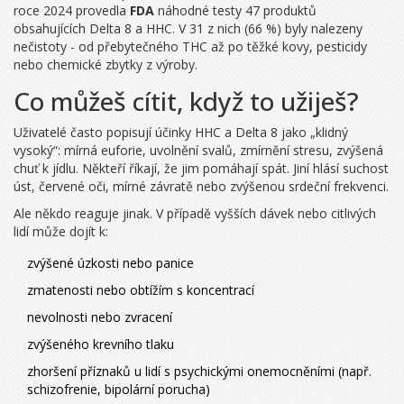
roce 2024 provedla
FDA
náhodné testy 47 produktů
obsahujících Delta 8 a HHC. V 31 z nich (66 %) byly nalezeny
nečistoty - od přebytečného THC až po těžké kovy, pesticidy
nebo chemické zbytky z výroby.
Co můžeš cítit, když to užiješ?
Uživatelé často popisují účinky HHC a Delta 8 jako „klidný
vysoký“: mírná euforie, uvolnění svalů, zmírnění stresu, zvýšená
chuť k jídlu. Někteří říkají, že jim pomáhají spát. Jiní hlásí suchost
úst, červené oči, mírné závratě nebo zvýšenou srdeční frekvenci.
Ale někdo reaguje jinak. V případě vyšších dávek nebo citlivých
lidí může dojít k:
zvýšené úzkosti nebo panice
zmatenosti nebo obtížím s koncentrací
nevolnosti nebo zvracení
zvýšeného krevního tlaku
zhoršení příznaků u lidí s psychickými onemocněními (např.
schizofrenie, bipolární porucha)