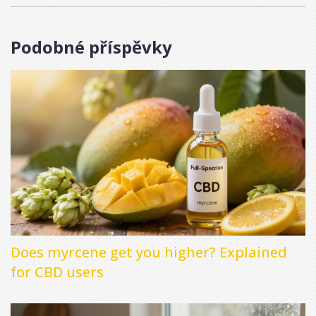
Podobné příspěvky
Does myrcene get you higher? Explained
for CBD users