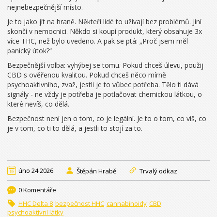
nejnebezpečnější místo.
Je to jako jít na hraně. Někteří lidé to užívají bez problémů. Jiní
skončí v nemocnici. Někdo si koupí produkt, který obsahuje 3x
více THC, než bylo uvedeno. A pak se ptá: „Proč jsem měl
panický útok?“
Bezpečnější volba: vyhýbej se tomu. Pokud chceš úlevu, použij
CBD s ověřenou kvalitou. Pokud chceš něco mírně
psychoaktivního, zvaž, jestli je to vůbec potřeba. Tělo ti dává
signály - ne vždy je potřeba je potlačovat chemickou látkou, o
které nevíš, co dělá.
Bezpečnost není jen o tom, co je legální. Je to o tom, co víš, co
je v tom, co ti to dělá, a jestli to stojí za to.
úno 24 2026
Štěpán Hrabě
Trvalý odkaz
0 Komentáře
HHC Delta 8
bezpečnost HHC
cannabinoidy
CBD
psychoaktivní látky