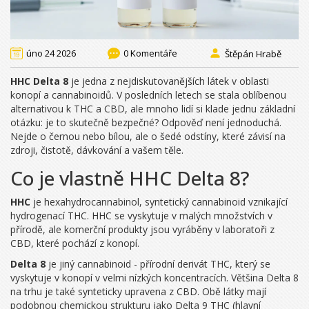
úno 24 2026
0 Komentáře
Štěpán Hrabě
HHC Delta 8
je jedna z nejdiskutovanějších látek v oblasti
konopí a cannabinoidů. V posledních letech se stala oblíbenou
alternativou k THC a CBD, ale mnoho lidí si klade jednu základní
otázku: je to skutečně bezpečné? Odpověď není jednoduchá.
Nejde o černou nebo bílou, ale o šedé odstíny, které závisí na
zdroji, čistotě, dávkování a vašem těle.
Co je vlastně HHC Delta 8?
HHC
je
hexahydrocannabinol, syntetický cannabinoid vznikající
hydrogenací THC
.
HHC
se vyskytuje v malých množstvích v
přírodě, ale komerční produkty jsou vyráběny v laboratoři z
CBD, které pochází z konopí.
Delta 8
je jiný cannabinoid - přírodní derivát THC, který se
vyskytuje v konopí v velmi nízkých koncentracích. Většina Delta 8
na trhu je také synteticky upravena z CBD. Obě látky mají
podobnou chemickou strukturu jako Delta 9 THC (hlavní