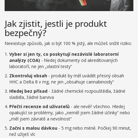
Jak zjistit, jestli je produkt
bezpečný?
Neexistuje způsob, jak si být 100 % jistý, ale můžeš snížit riziko:
Vyber si jen ty, co poskytují nezávislé laboratorní
analýzy (COA)
- hledej dokumenty od akreditovaných
laboratoří, ne jen „vlastní testy“
Zkontroluj obsah
- produkt by měl uvádět přesný obsah
HHC a Delta 8 v mg, ne jen „obsahuje cannabinoidy“
Hledej bez přísad
- žádné chemické rozpouštědla, žádné
sladidla, žádné barviva
Přečti recenze od uživatelů
- ale nevěř všechno. Hledej
opakující se problémy, jako „neměl jsem žádné účinky“ nebo
„měl jsem závratě a nevolnost“
Začni s malou dávkou
- 5 mg nebo méně. Počkej 90 minut,
než užiješ víc