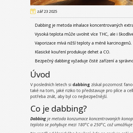
zář 23 2025
Dabbing je metoda inhalace koncentrovaných extra
Vysoká teplota může uvolnit více THC, ale i škodliv
Vaporizace mívá nižší teploty a méně karcinogenů.
Klasické kouření produkuje dehet a CO.
Bezpečný dabbing vyžaduje čisté zařízení a správno
Úvod
V posledních letech si
dabbing
získal pozornost fanou
také na tom, jaké riziko to představuje pro plíce a ce
potřeba znát, aby byl co nejbezpečnější.
Co je dabbing?
Dabbing
je metoda konzumace koncentrovaných konopnýc
teplota se pohybuje mezi 180°C a 250°C, což umožňuje