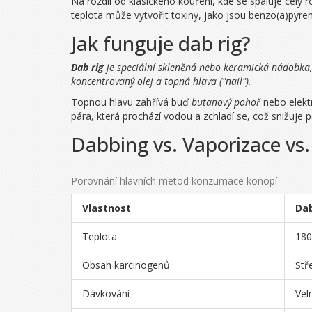
Na rozdíl od klasického kouření, kde se spaluje celý r
teplota může vytvořit toxiny, jako jsou benzo(a)pyre
Jak funguje dab rig?
Dab rig
je speciální skleněná nebo keramická nádobka, k
koncentrovaný olej a topná hlava ("nail").
Topnou hlavu zahřívá buď
butanový pohoř
nebo elektr
pára, která prochází vodou a zchladí se, což snižuje p
Dabbing vs. Vaporizace vs.
Porovnání hlavních metod konzumace konopí
Vlastnost
Da
Teplota
180
Obsah karcinogenů
Stře
Dávkování
Vel