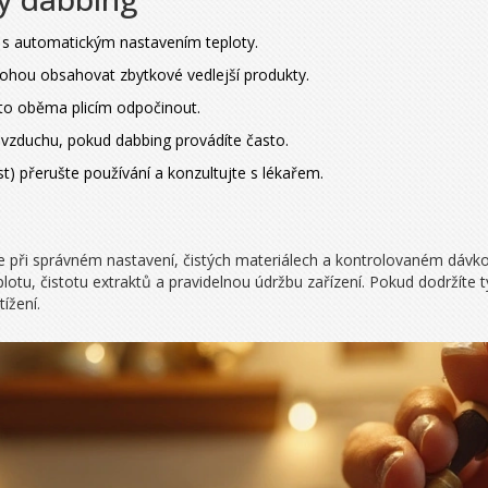
í s automatickým nastavením teploty.
mohou obsahovat zbytkové vedlejší produkty.
 to oběma plicím odpočinout.
i vzduchu, pokud dabbing provádíte často.
st) přerušte používání a konzultujte s lékařem.
 při správném nastavení, čistých materiálech a kontrolovaném dávko
eplotu, čistotu extraktů a pravidelnou údržbu zařízení. Pokud dodržíte t
ížení.