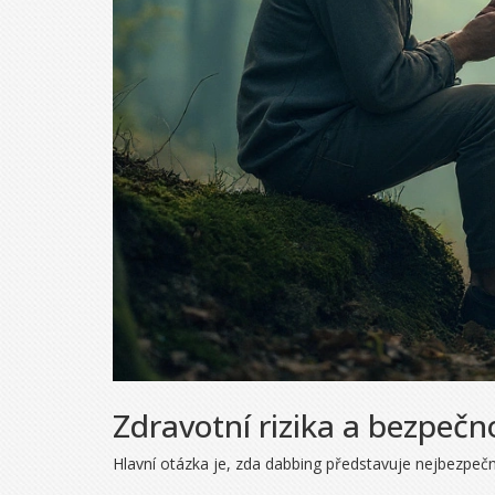
Zdravotní rizika a bezpečn
Hlavní otázka je, zda dabbing představuje nejbezpečně