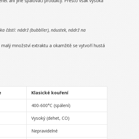
dehet ani jiné spalovací produkty. Přesto však vysoká
ka částí: nádrž (bubbller), náustek, nádrž na
á malý množství extraktu a okamžitě se vytvoří hustá
e
Klasické kouření
400‑600°C (spálení)
Vysoký (dehet, CO)
Nepravidelné