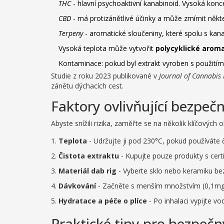
THC
- hlavní psychoaktivní kanabinoid. Vysoká konc
CBD
- má protizánětlivé účinky a může zmírnit někt
Terpeny
- aromatické sloučeniny, které spolu s kana
Vysoká teplota může vytvořit
polycyklické aroma
Kontaminace: pokud byl extrakt vyroben s použitím 
Studie z roku 2023 publikované v
Journal of Cannabis
zánětu dýchacích cest.
Faktory ovlivňující bezpeč
Abyste snížili rizika, zaměřte se na několik klíčových ob
Teplota
- Udržujte ji pod 230°C, pokud používáte č
Čistota extraktu
- Kupujte pouze produkty s certi
Materiál dab rig
- Vyberte sklo nebo keramiku bez
Dávkování
- Začněte s menším množstvím (0,1mg T
Hydratace a péče o plíce
- Po inhalaci vypijte vo
Praktické tipy pro bezpeč