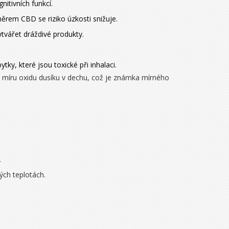
itivních funkcí.
ěrem CBD se riziko úzkosti snižuje.
ytvářet dráždivé produkty.
y, které jsou toxické při inhalaci.
e míru oxidu dusíku v dechu, což je známka mírného
.
ých teplotách.