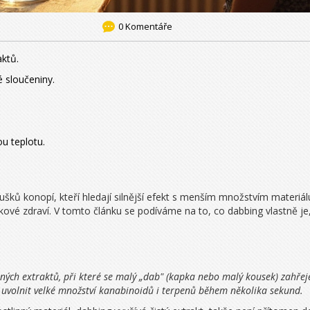
0 Komentáře
ktů.
é sloučeniny.
u teplotu.
šků konopí, kteří hledají silnější efekt s menším množstvím materiálu.
lkové zdraví. V tomto článku se podíváme na to, co dabbing vlastně je, 
h extraktů, při které se malý „dab" (kapka nebo malý kousek) zahřeje 
 uvolnit velké množství kanabinoidů i terpenů během několika sekund.