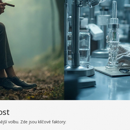
ost
jší volbu. Zde jsou klíčové faktory: