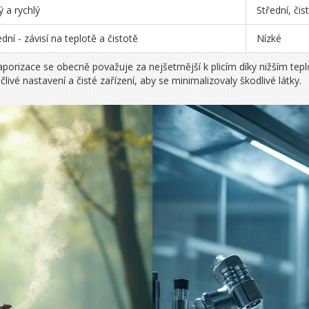
ý a rychlý
Střední, čis
ední - závisí na teplotě a čistotě
Nízké
aporizace se obecně považuje za nejšetrnější k plicím díky nižším te
člivé nastavení a čisté zařízení, aby se minimalizovaly škodlivé látky.