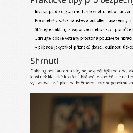
Investujte do digitálního termometru nebo zařízen
Pravidelně čistěte náustek a bubbller - usazeniny 
Střídejte dabbing s vaporizací nebo ústy - pomůže
Udržujte dobře větraný prostor a používejte filtrac
V případě jakýchkoli příznaků (kašel, dušnost, úzko
Shrnutí
Dabbing není automaticky nejbezpečnější metoda, ale
lepší než klasické kouření. Klíčové je zaměřit se na t
vystavovat své plíce nadměrnému karcinogennímu zat