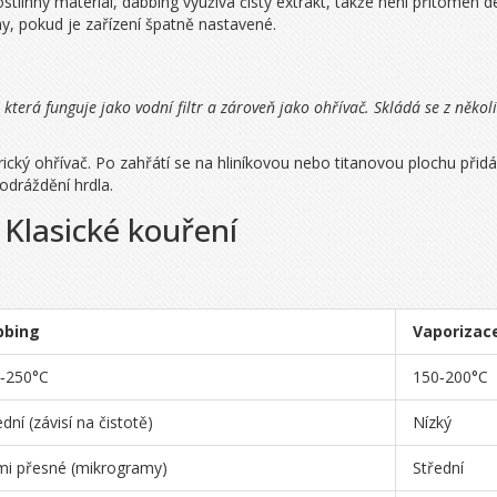
ostlinný materiál, dabbing využívá čistý extrakt, takže není přítomen 
ny, pokud je zařízení špatně nastavené.
terá funguje jako vodní filtr a zároveň jako ohřívač. Skládá se z několi
ický ohřívač. Po zahřátí se na hliníkovou nebo titanovou plochu přid
odráždění hrdla.
 Klasické kouření
bbing
Vaporizac
‑250°C
150‑200°C
dní (závisí na čistotě)
Nízký
mi přesné (mikrogramy)
Střední