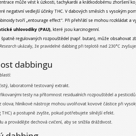
entrace může vést k úzkosti, tachykardii a krátkodobému zhoršení kogn
eré negativní vedlejší účinky THC. V dabových směsích s vysokým pom
binoidy tvoří „entourage effect". Při přehřátí se mohou rozkládat a v
tické uhlovodíky (PAU)
, které jsou karcinogenní.
špatně regulovaných rozpouštědel (např. butan), může obsahovat zbytk
 Research
ukázaly, že pravidelné dabbing při teplotě nad 230°C zvyšuj
nost dabbingu
lastí:
istý, laboratorně testovaný extrakt.
fikovanými testy na přítomnost residualních rozpouštědel a pesticidů
 olova; hliníkové nástroje mohou uvolňovat kovové částice při vysok
HC) a postupně zvyšte, pokud potřebujete silnější efekt.
du a provádějte dechová cvičení, aby se snížila dráždivost.
ný dabbing