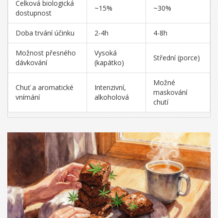
Celková biologická
~15%
~30%
dostupnost
Doba trvání účinku
2-4h
4-8h
Možnost přesného
Vysoká
Střední (porce)
dávkování
(kapátko)
Možné
Chuť a aromatické
Intenzivní,
maskování
vnímání
alkoholová
chutí