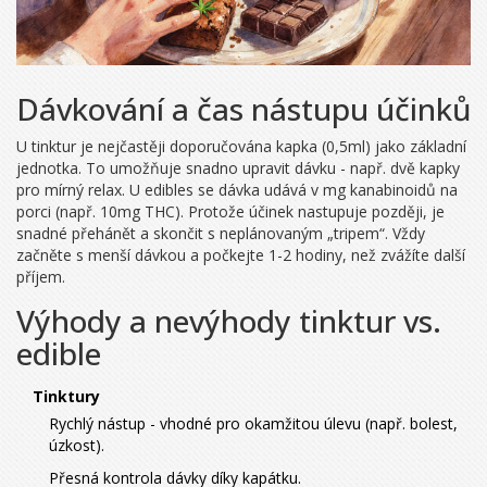
Dávkování a čas nástupu účinků
U tinktur je nejčastěji doporučována kapka (0,5ml) jako základní
jednotka. To umožňuje snadno upravit dávku - např. dvě kapky
pro mírný relax. U edibles se dávka udává v mg kanabinoidů na
porci (např. 10mg THC). Protože účinek nastupuje později, je
snadné přehánět a skončit s neplánovaným „tripem“. Vždy
začněte s menší dávkou a počkejte 1-2 hodiny, než zvážíte další
příjem.
Výhody a nevýhody tinktur vs.
edible
Tinktury
Rychlý nástup - vhodné pro okamžitou úlevu (např. bolest,
úzkost).
Přesná kontrola dávky díky kapátku.