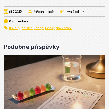
říj 9 2025
Štěpán Hrabě
Trvalý odkaz
0 Komentáře
tinktury
edibles
konopí
účinky
dávkování
Podobné příspěvky