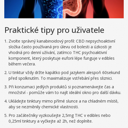
Praktické tipy pro uživatele
Zvolte správný kanabinoidový profil:
CBD
nepsychoaktivní
složka často používaná pro úlevu od bolesti a úzkosti
je
vhodná pro denní užívání, zatímco
THC
psychoaktivní
komponent, který poskytuje euforii
lépe funguje v edibles
během večera.
U tinktur vždy držte kapátko pod jazykem alespoň 60sekund
před spolknutím. To maximalizuje vstřebání přes sliznici.
Při konzumaci jedlých produktů si poznamenávejte čas a
množství - pomůže vám to najít ideální okno pro další dávku.
Ukládejte tinktury mimo přímé slunce a na chladném místě,
aby se nezměnily chemické vlastnosti.
Pro začátečníky vyzkoušejte 2,5mg THC v edibles nebo
0,25ml tinktury a vyčkejte až 2h, než doplníte.