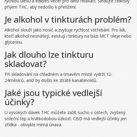
rychlou úlevu a edibles večer pro delší relaxaci. Sledujte celkový
příjem THC, aby nedošlo k přetížení.
Je alkohol v tinkturách problém?
Alkohol slouží jako nosič a zvyšuje rychlost vstřebání. Pro lidi,
kteří alkohol nesnášejí, existují i tinktury na bázi MCT oleje nebo
glycerinu.
Jak dlouho lze tinkturu
skladovat?
Při skladování na chladném a tmavém místě vydrží 12-
24měsíců, aniž by došlo ke ztrátě kanabinoidů.
Jaké jsou typické vedlejší
účinky?
U vysokých dávek THC můžete zažít sucho v ústech, zvýšený
srdeční tep a krátkodobou úzkost. CBD má vedlejší účinky jen
zřídka - obvykle mírná únava.