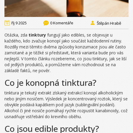
říj 9 2025
0 Komentáře
Štěpán Hrabě
Otázka, zda
tinktury
fungují jako edibles, se objevuje u
každého, kdo zvažuje konopí jako součást každodenní rutiny.
Rozdíly mezi těmito dvěma způsoby konzumace jsou ale často
zamotané a je těžké si představit, která varianta bude pro vás
nejlepší. V tomto článku rozebere­me, co jsou tinktury, jak se liší
od jedlých produktů, a pomůžeme vám rozhodnout se na
základě faktů, ne pověr.
Co je konopná tinktura?
tinktura
je tekutý extrakt získaný extrakcí konopí alkoholickým
nebo jiným nosičem
. Výsledek je koncentrovaný roztok, který se
obvykle podává kapátkem pod jazyk (sublingvální podání).
Alkohol či jiné nosiče pomáhají rychle rozpustit kanabinoidy, což
usnadňuje vstřebání do krevního oběhu.
Co jsou edible produkty?