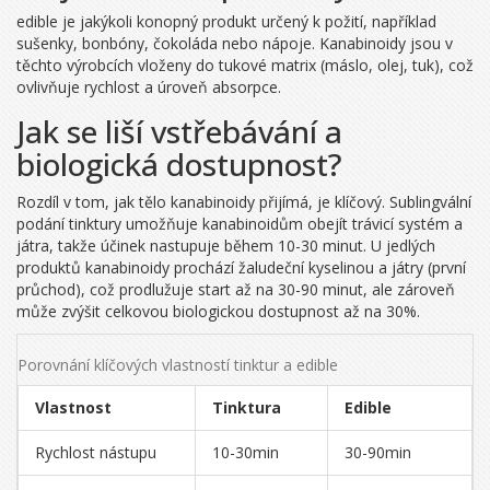
edible
je jakýkoli konopný produkt určený k požití, například
sušenky, bonbóny, čokoláda nebo nápoje
. Kanabinoidy jsou v
těchto výrobcích vloženy do tukové matrix (máslo, olej, tuk), což
ovlivňuje rychlost a úroveň absorpce.
Jak se liší vstřebávání a
biologická dostupnost?
Rozdíl v tom, jak tělo kanabinoidy přijímá, je klíčový. Sublingvální
podání tinktury umožňuje kanabinoidům obejít trávicí systém a
játra, takže účinek nastupuje během 10-30 minut. U jedlých
produktů kanabinoidy prochází žaludeční kyselinou a játry (první
průchod), což prodlužuje start až na 30-90 minut, ale zároveň
může zvýšit celkovou biologickou dostupnost až na 30%.
Porovnání klíčových vlastností tinktur a edible
Vlastnost
Tinktura
Edible
Rychlost nástupu
10-30min
30-90min