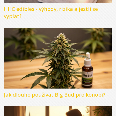
HHC edibles - výhody, rizika a jestli se
vyplatí
Jak dlouho používat Big Bud pro konopí?