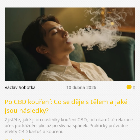
Václav Sobotka
10 dubna 2026
0
Po CBD kouření: Co se děje s tělem a jaké
jsou následky?
Zjistěte, jaké jsou následky kouření CBD, od okamžité relaxace
přes podráždění plic až po vliv na spánek. Praktický průvodce
efekty CBD kartuš a kouření.