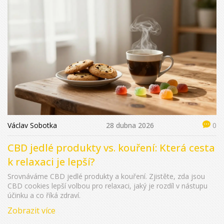
Václav Sobotka
28 dubna 2026
0
CBD jedlé produkty vs. kouření: Která cesta
k relaxaci je lepší?
Srovnáváme CBD jedlé produkty a kouření. Zjistěte, zda jsou
CBD cookies lepší volbou pro relaxaci, jaký je rozdíl v nástupu
účinku a co říká zdraví.
Zobrazit více