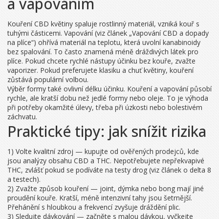
a vapováním
Kouření CBD květiny spaluje rostlinný materiál, vzniká kouř s
tuhými částicemi. Vapování (viz článek „Vapování CBD a dopady
na plíce“) ohřívá materiál na teplotu, která uvolní kanabinoidy
bez spalování. To často znamená méně dráždivých látek pro
plíce. Pokud chcete rychlé nástupy účinku bez kouře, zvažte
vaporizer. Pokud preferujete klasiku a chuť květiny, kouření
zůstává populární volbou.
Výběr formy také ovlivní délku účinku. Kouření a vapování působí
rychle, ale kratší dobu než jedlé formy nebo oleje. To je výhoda
při potřeby okamžité úlevy, třeba při úzkosti nebo bolestivém
záchvatu.
Praktické tipy: jak snížit rizika
1) Volte kvalitní zdroj — kupujte od ověřených prodejců, kde
jsou analýzy obsahu CBD a THC. Nepotřebujete nepřekvapivé
THC, zvlášť pokud se podíváte na testy drog (viz článek o delta 8
a testech).
2) Zvažte způsob kouření — joint, dýmka nebo bong mají jiné
proudění kouře. Kratší, méně intenzivní tahy jsou šetrnější.
Přehánění s hloubkou a frekvencí zvyšuje dráždění plic.
3) Sledujte dávkování — začněte s malou dávkou, vyčkejte