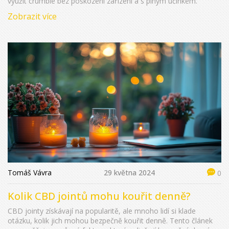
využít crumble bez poškození zařízení a s plným účinkem.
Zobrazit více
Tomáš Vávra
29 května 2024
0
Kolik CBD jointů mohu kouřit denně?
CBD jointy získávají na popularitě, ale mnoho lidí si klade
otázku, kolik jich mohou bezpečně kouřit denně. Tento článek