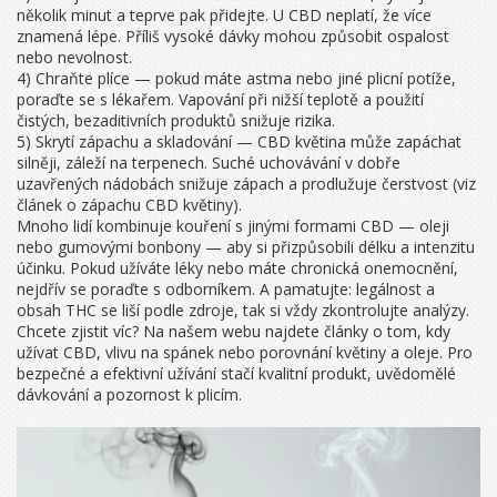
několik minut a teprve pak přidejte. U CBD neplatí, že více
znamená lépe. Příliš vysoké dávky mohou způsobit ospalost
nebo nevolnost.
4) Chraňte plíce — pokud máte astma nebo jiné plicní potíže,
poraďte se s lékařem. Vapování při nižší teplotě a použití
čistých, bezaditivních produktů snižuje rizika.
5) Skrytí zápachu a skladování — CBD květina může zapáchat
silněji, záleží na terpenech. Suché uchovávání v dobře
uzavřených nádobách snižuje zápach a prodlužuje čerstvost (viz
článek o zápachu CBD květiny).
Mnoho lidí kombinuje kouření s jinými formami CBD — oleji
nebo gumovými bonbony — aby si přizpůsobili délku a intenzitu
účinku. Pokud užíváte léky nebo máte chronická onemocnění,
nejdřív se poraďte s odborníkem. A pamatujte: legálnost a
obsah THC se liší podle zdroje, tak si vždy zkontrolujte analýzy.
Chcete zjistit víc? Na našem webu najdete články o tom, kdy
užívat CBD, vlivu na spánek nebo porovnání květiny a oleje. Pro
bezpečné a efektivní užívání stačí kvalitní produkt, uvědomělé
dávkování a pozornost k plicím.