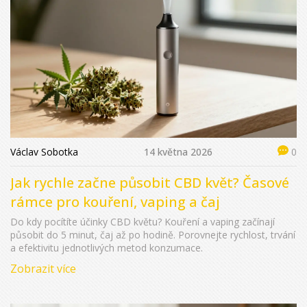
Václav Sobotka
14 května 2026
0
Jak rychle začne působit CBD květ? Časové
rámce pro kouření, vaping a čaj
Do kdy pocítíte účinky CBD květu? Kouření a vaping začínají
působit do 5 minut, čaj až po hodině. Porovnejte rychlost, trvání
a efektivitu jednotlivých metod konzumace.
Zobrazit více