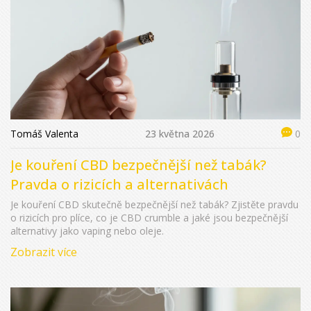
Tomáš Valenta
23 května 2026
0
Je kouření CBD bezpečnější než tabák?
Pravda o rizicích a alternativách
Je kouření CBD skutečně bezpečnější než tabák? Zjistěte pravdu
o rizicích pro plíce, co je CBD crumble a jaké jsou bezpečnější
alternativy jako vaping nebo oleje.
Zobrazit více