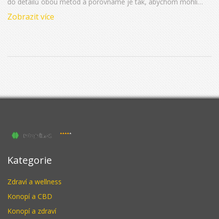
do detailů obou metod a porovnáme je tak, abychom mohli
vyvodit co nejjasnější závěry. Máme v plánu prozkoumat
Zobrazit více
vědecké studie a odborná stanoviska, abychom odpověděli na
tuto důležitou otázku. Bude to zajímavé, takže se připojte a
zjistěte více!
Kategorie
Zdraví a wellness
Konopí a CBD
Konopí a zdraví