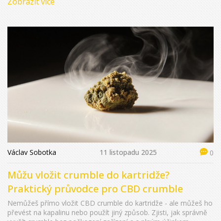
Zobrazit více
Václav Sobotka
11 listopadu 2025
0
Můžu vložit crumble do kartridže?
Praktický průvodce pro CBD crumble
Nemůžeš přímo vložit CBD crumble do kartridže - ale můžeš ho
převést na kapalinu nebo použít jiný způsob. Zjisti, jak správně