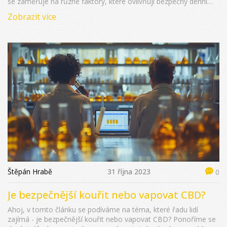
se zaměřuje na různé faktory, které ovlivňují bezpečný denní
příjem CBD, jak CBD ovlivňuje tělo a jaké jsou možné vedlejší
Zobrazit více
účinky. Navíc nabízíme tipy pro bezpečné užívání CBD jointů.
Štěpán Hrabě
31 října 2023
0
Je bezpečnější kouřit nebo vapovat CBD?
Ahoj, v tomto článku se podíváme na téma, které řadu lidí
zajímá - je bezpečnější kouřit nebo vapovat CBD? Ponoříme se