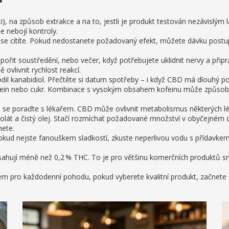
), na způsob extrakce a na to, jestli je produkt testován nezávislým 
e nebojí kontroly.
ak se cítíte. Pokud nedostanete požadovaný efekt, můžete dávku post
ořit soustředění, nebo večer, když potřebujete uklidnit nervy a připra
vlivnit rychlost reakcí.
il kanabidiol. Přečtěte si datum spotřeby – i když CBD má dlouhý pok
fein nebo cukr. Kombinace s vysokým obsahem kofeinu může způsobit 
i se poraďte s lékařem. CBD může ovlivnit metabolismus některých lé
lát a čistý olej. Stačí rozmíchat požadované množství v obyčejném d
nete.
Pokud nejste fanouškem sladkostí, zkuste neperlivou vodu s přídavkem
ahují méně než 0,2 % THC. To je pro většinu komerčních produktů snadn
 pro každodenní pohodu, pokud vyberete kvalitní produkt, začnete s