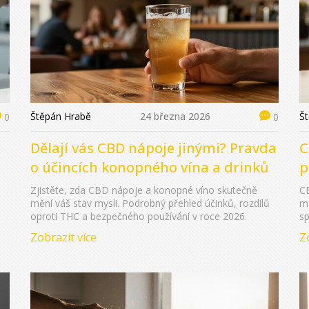
Štěpán Hrabě
24 března 2026
Š
0
0
Dělají vás CBD nápoje jinými? Pravda
C
o účincích konopného vína a drinků
p
Zjistěte, zda CBD nápoje a konopné víno skutečně
CB
mění váš stav mysli. Podrobný přehled účinků, rozdílů
mů
oproti THC a bezpečného používání v roce 2026.
sp
Če
Zobrazit více
Z