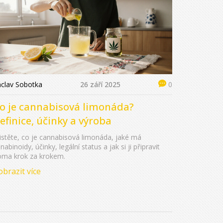
áclav Sobotka
26 září 2025
0
o je cannabisová limonáda?
efinice, účinky a výroba
istěte, co je cannabisová limonáda, jaké má
nabinoidy, účinky, legální status a jak si ji připravit
oma krok za krokem.
obrazit více