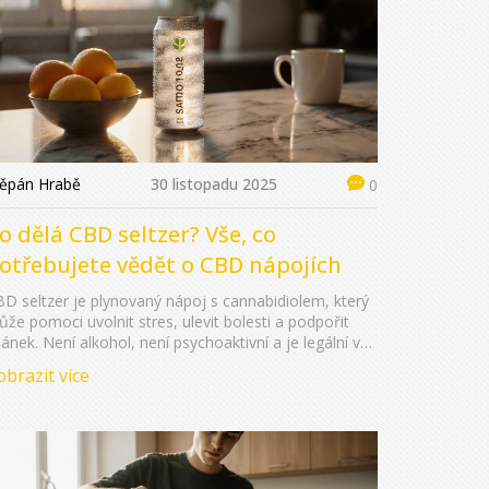
těpán Hrabě
30 listopadu 2025
0
o dělá CBD seltzer? Vše, co
otřebujete vědět o CBD nápojích
D seltzer je plynovaný nápoj s cannabidiolem, který
že pomoci uvolnit stres, ulevit bolesti a podpořit
ánek. Není alkohol, není psychoaktivní a je legální v
sku. Zjistěte, pro koho funguje a jak ho používat.
obrazit více