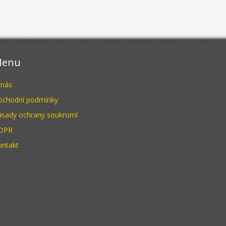
enu
 nás
bchodní podmínky
ásady ochrany soukromí
DPR
ontakt