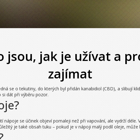
 jsou, jak je užívat a p
zajímat
ná se o tekutiny, do kterých byl přidán kanabidiol (CBD), a slibují kl
 si dát při výběru pozor.
oje?
tí nápoje se účinek objeví pomaleji než při vapování, ale vydrží déle
ležitý je také obsah tuku – pokud je v nápoji malý podíl oleje, může 
?