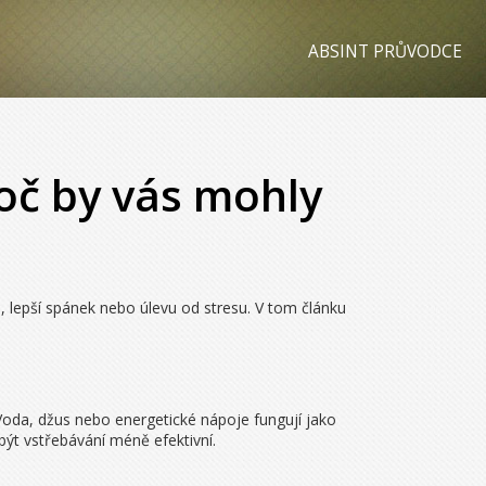
ABSINT PRŮVODCE
roč by vás mohly
id, lepší spánek nebo úlevu od stresu. V tom článku
. Voda, džus nebo energetické nápoje fungují jako
být vstřebávání méně efektivní.