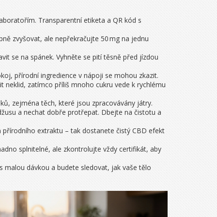
laboratořím. Transparentní etiketa a QR kód s
upně zvyšovat, ale nepřekračujte 50 mg na jednu
vit se na spánek. Vyhněte se pití těsně před jízdou
oj, přírodní ingredience v nápoji se mohou zkazit.
neklid, zatímco příliš mnoho cukru vede k rychlému
ků, zejména těch, které jsou zpracovávány játry.
žusu a nechat dobře protřepat. Dbejte na čistotu a
 přírodního extraktu – tak dostanete čistý CBD efekt
o splnitelné, ale zkontrolujte vždy certifikát, aby
 malou dávkou a budete sledovat, jak vaše tělo