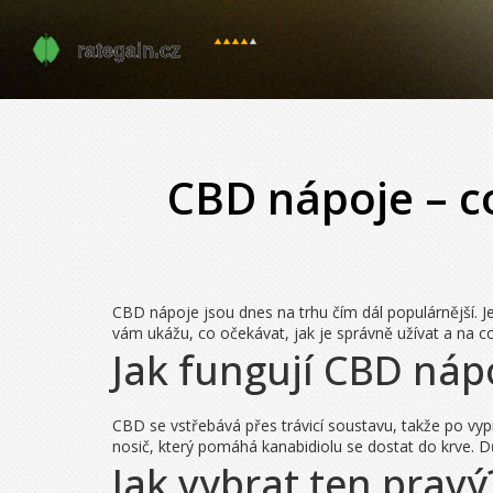
CBD nápoje – co
CBD nápoje jsou dnes na trhu čím dál populárnější. Jed
vám ukážu, co očekávat, jak je správně užívat a na co
Jak fungují CBD náp
CBD se vstřebává přes trávicí soustavu, takže po vypi
nosič, který pomáhá kanabidiolu se dostat do krve. Dů
Jak vybrat ten pravý