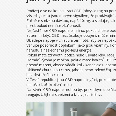
Podívejte se na koncentraci CBD (obvykle mg na porci
výsledky testu jsou dobrým signálem, že prodávající s
Začněte s nízkou dávkou, např. 10 mg, a sledujte, j
porci, pokud nemáte zkušenosti.
Nejčastěji se CBD nápoje pijí ráno, pokud chcete podp
autem – i když CBD nezpůsobuje opojení, může mírně o
Ukládejte nápoje v chladu a temnotě, aby se nepoškod
Věnujte pozornost doplňkům, jako jsou vitamíny, ko
nárůstu a následnému poklesu energie.
Pokud máte zdravotní potíže nebo užíváte léky, raděj
Domácí výroba je možná, pokud máte kvalitní CBD izo
přesné měření, abyste věděli, kolik kanabidiolu dosta
Oblíbené chutě jsou citrus, jahoda nebo zelený čaj. 
bez zbytečného cukru.
V České republice jsou CBD nápoje legální, pokud obs
nedošlo k překročení limitu.
Na závěr: CBD nápoje mohou být praktickým doplňkem
reaguje. Užijte si osvěžení a klid v jedné láhvi.