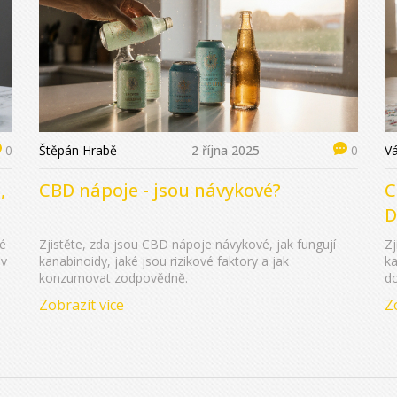
Štěpán Hrabě
2 října 2025
V
0
0
,
CBD nápoje - jsou návykové?
C
D
ké
Zjistěte, zda jsou CBD nápoje návykové, jak fungují
Zj
 v
kanabinoidy, jaké jsou rizikové faktory a jak
ka
konzumovat zodpovědně.
d
Zobrazit více
Z