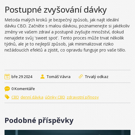
Postupné zvyšování dávky
Metoda malých kroků je bezpečný způsob, jak najít ideální
dávku CBD. Začněte s malou dávkou, poznamenejte si jakékoliv
změny ve vašem zdraví a postupně zvyšujte množství, dokud
nenajdete svůj 'sweet spot'. Tento proces může trvat několik
týdnů, ale je to nejlepší způsob, jak minimalizovat riziko
nežádoucích efektů a zjistit, co opravdu funguje pro vaše tělo.
bře 29 2024
Tomáš Vávra
Trvalý odkaz
0 Komentáře
CBD
denní dávka
účinky CBD
zdravotní přínosy
Podobné příspěvky