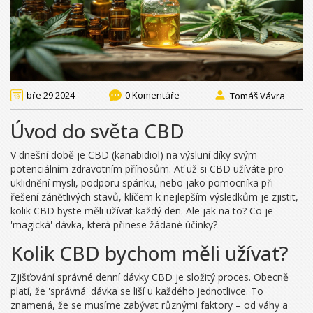
bře 29 2024
0 Komentáře
Tomáš Vávra
Úvod do světa CBD
V dnešní době je CBD (kanabidiol) na výsluní díky svým
potenciálním zdravotním přínosům. Ať už si CBD užíváte pro
uklidnění mysli, podporu spánku, nebo jako pomocníka při
řešení zánětlivých stavů, klíčem k nejlepším výsledkům je zjistit,
kolik CBD byste měli užívat každý den. Ale jak na to? Co je
'magická' dávka, která přinese žádané účinky?
Kolik CBD bychom měli užívat?
Zjišťování správné denní dávky CBD je složitý proces. Obecně
platí, že 'správná' dávka se liší u každého jednotlivce. To
znamená, že se musíme zabývat různými faktory – od váhy a