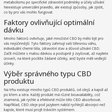
metabolismu po specifické zdravotní podmínky a účely užívání.
Neexistuje univerzální pravidlo, ale existují způsoby, jak zjistit,
co by pro vás mohlo fungovat.
Faktory ovlivňující optimální
dávku
Mnoho faktorů ovlivňuje, jaké množství CBD by mělo být pro
vás nejúčinnější. Tyto faktory zahrnují vaši tělesnou váhu,
individuální chemii těla, zdravotní stav a důvod užívání CBD.
Začít můžete s malou dávkou a postupně ji zvyšovat, až najdete
úroveň, na které pocítíte žádané účinky, aniž byste měli vedlejší
účinky.
Výběr správného typu CBD
produktu
Na trhu existuje mnoho typů CBD produktů, od olejů a kapslí až
po křem a séra. Každý produkt má různé bioavailability, což
znamená, jak rychle a efektivně může tělo CBD absorbovat.
Například, CBD oleje pod jazykem nabízí rychlejší absorpci než
kapsle, které musí projít trávicím systémem.