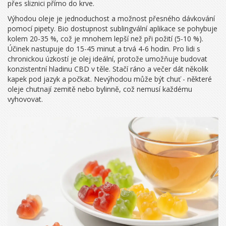
přes sliznici přímo do krve.
Výhodou oleje je jednoduchost a možnost přesného dávkování
pomocí pipety. Bio dostupnost sublingvální aplikace se pohybuje
kolem 20-35 %, což je mnohem lepší než při požití (5-10 %).
Účinek nastupuje do 15-45 minut a trvá 4-6 hodin. Pro lidi s
chronickou úzkostí je olej ideální, protože umožňuje budovat
konzistentní hladinu CBD v těle. Stačí ráno a večer dát několik
kapek pod jazyk a počkat. Nevýhodou může být chuť - některé
oleje chutnají zemitě nebo bylinně, což nemusí každému
vyhovovat.