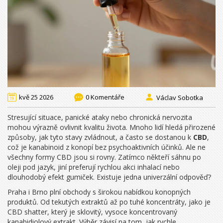
kvě 25 2026
0 Komentáře
Václav Sobotka
Stresující situace, panické ataky nebo chronická nervozita
mohou výrazně ovlivnit kvalitu života. Mnoho lidí hledá přirozené
způsoby, jak tyto stavy zvládnout, a často se dostanou k
CBD
,
což je
kanabinoid z konopí bez psychoaktivních účinků
. Ale ne
všechny formy CBD jsou si rovny. Zatímco někteří sáhnu po
oleji pod jazyk, jiní preferují rychlou akci inhalací nebo
dlouhodobý efekt gumiček. Existuje jedna univerzální odpověď?
Praha i Brno plní obchody s širokou nabídkou konopných
produktů. Od tekutých extraktů až po tuhé koncentráty, jako je
CBD shatter
, který je
sklovitý, vysoce koncentrovaný
kanabidiolový extrakt
. Výběr závisí na tom, jak rychle