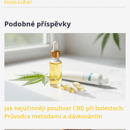
konopí a zdraví
Podobné příspěvky
Jak nejúčinněji používat CBD při bolestech:
Průvodce metodami a dávkováním