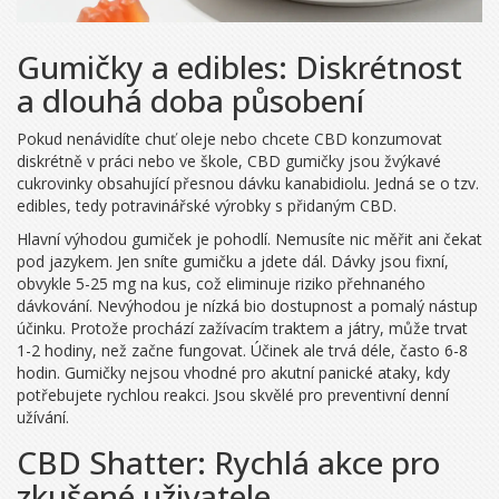
Gumičky a edibles: Diskrétnost
a dlouhá doba působení
Pokud nenávidíte chuť oleje nebo chcete CBD konzumovat
diskrétně v práci nebo ve škole,
CBD gumičky
jsou
žvýkavé
cukrovinky obsahující přesnou dávku kanabidiolu
. Jedná se o tzv.
edibles, tedy potravinářské výrobky s přidaným CBD.
Hlavní výhodou gumiček je pohodlí. Nemusíte nic měřit ani čekat
pod jazykem. Jen sníte gumičku a jdete dál. Dávky jsou fixní,
obvykle 5-25 mg na kus, což eliminuje riziko přehnaného
dávkování. Nevýhodou je nízká bio dostupnost a pomalý nástup
účinku. Protože prochází zažívacím traktem a játry, může trvat
1-2 hodiny, než začne fungovat. Účinek ale trvá déle, často 6-8
hodin. Gumičky nejsou vhodné pro akutní panické ataky, kdy
potřebujete rychlou reakci. Jsou skvělé pro preventivní denní
užívání.
CBD Shatter: Rychlá akce pro
zkušené uživatele