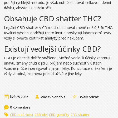
použijí rychlejší metodu. Je však nutné sledovat celkovou denní
dávku, abyste ji nepřekročili.
Obsahuje CBD shatter THC?
Legální CBD shatter v ČR musí obsahovat méně než 0,3 % THC.
Kvalitní výrobci dodržují tento limit a poskytují laboratorní testy.
Vždy si ověřte certifikát analýzy před nákupem.
Existují vedlejší účinky CBD?
CBD je obecně dobře snášeno. Možné vedlejší účinky zahrnují
únavu, změny chuti k jídlu, průjem nebo suchost v ústech.
Vzácně může interagovat s jinými léky. Konzultace s lékařem je
vždy vhodná, zejména pokud užíváte jiné léky.
kvě 25 2026
Václav Sobotka
Trvalý odkaz
0 Komentáře
CBD na úzkost
CBD olej
CBD gumičky
CBD shatter