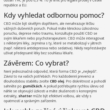
obsah THC je pod 0,3 %. To je limit pro legální prodej v České
republice a EU.
Kdy vyhledat odbornou pomoc?
CBD může být skvělým doplňkem, ale nenahrazuje léčbu
vážných duševních poruch. Pokud máte klinickou úzkostnou
poruchu, deprese nebo traumu, konzultujte použití CBD se
svým lékařem nebo psychoterapeutem. CBD může interagovat
s některými léky, zejména s ty, které se metabolizují v játrech
(např. některá antidepresiva nebo sedativa). Nikdy nepřestávejte
užívat předepsané léky bez souhlasu lékaře.
Závěrem: Co vybrat?
Není jednoznačná odpověď, která forma CBD je „nejlepší“.
Závisí to na vašich potřebách. Pro každodenní prevenci a
dlouhodobou stabilitu zvolte
CBD olej
. Pro diskrétnost a pohodlí
sahněte po
gumičkách
. A pokud potřebujete rychlou úlevu od
náhle se objevující úzkosti a máte zkušenosti s konopnými
extrakty,
shatter
může být efektivní volbou, ale vždy s
opatrností a správným zařízením.