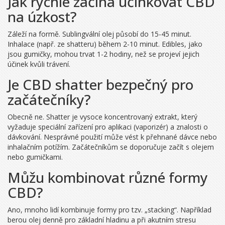
Jak rychle začíná účinkovat CBD
na úzkost?
Záleží na formě. Sublingvální olej působí do 15-45 minut.
Inhalace (např. ze shatteru) během 2-10 minut. Edibles, jako
jsou gumičky, mohou trvat 1-2 hodiny, než se projeví jejich
účinek kvůli trávení.
Je CBD shatter bezpečný pro
začátečníky?
Obecně ne. Shatter je vysoce koncentrovaný extrakt, který
vyžaduje speciální zařízení pro aplikaci (vaporizér) a znalosti o
dávkování. Nesprávné použití může vést k přehnané dávce nebo
inhalačním potížím. Začátečníkům se doporučuje začít s olejem
nebo gumičkami.
Můžu kombinovat různé formy
CBD?
Ano, mnoho lidí kombinuje formy pro tzv. „stacking“. Například
berou olej denně pro základní hladinu a při akutním stresu