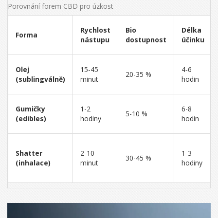
Porovnání forem CBD pro úzkost
Rychlost
Bio
Délka
Forma
nástupu
dostupnost
účinku
Olej
15-45
4-6
20-35 %
(sublingválně)
minut
hodin
Gumičky
1-2
6-8
5-10 %
(edibles)
hodiny
hodin
Shatter
2-10
1-3
30-45 %
(inhalace)
minut
hodiny