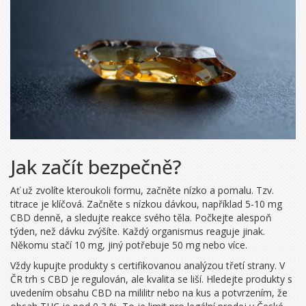
Jak začít bezpečně?
Ať už zvolíte kteroukoli formu, začněte nízko a pomalu. Tzv.
titrace je klíčová. Začněte s nízkou dávkou, například 5-10 mg
CBD denně, a sledujte reakce svého těla. Počkejte alespoň
týden, než dávku zvýšíte. Každý organismus reaguje jinak.
Někomu stačí 10 mg, jiný potřebuje 50 mg nebo více.
Vždy kupujte produkty s certifikovanou analýzou třetí strany. V
ČR trh s CBD je regulován, ale kvalita se liší. Hledejte produkty s
uvedením obsahu CBD na mililitr nebo na kus a potvrzením, že