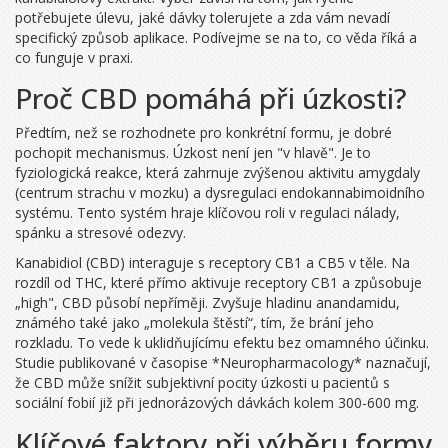
potřebujete úlevu, jaké dávky tolerujete a zda vám nevadí
specifický způsob aplikace. Podívejme se na to, co věda říká a
co funguje v praxi.
Proč CBD pomáhá při úzkosti?
Předtím, než se rozhodnete pro konkrétní formu, je dobré
pochopit mechanismus. Úzkost není jen "v hlavě". Je to
fyziologická reakce, která zahrnuje zvýšenou aktivitu amygdaly
(centrum strachu v mozku) a dysregulaci endokannabimoidního
systému. Tento systém hraje klíčovou roli v regulaci nálady,
spánku a stresové odezvy.
Kanabidiol (CBD)
interaguje s
receptory CB1 a CB5 v těle
. Na
rozdíl od THC, které přímo aktivuje receptory CB1 a způsobuje
„high", CBD působí nepříměji. Zvyšuje hladinu anandamidu,
známého také jako „molekula štěstí“, tím, že brání jeho
rozkladu. To vede k uklidňujícímu efektu bez omamného účinku.
Studie publikované v časopise *Neuropharmacology* naznačují,
že CBD může snížit subjektivní pocity úzkosti u pacientů s
sociální fobií již při jednorázových dávkách kolem 300-600 mg.
Klíčové faktory při výběru formy