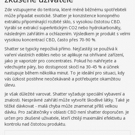
Zde vstupujeme do teritoria, které méně běžnému spotřebiteli
může připadat exotické.
Shatter
je
konzistence konopného
extraktu připomínající rozbité sklo, s vysokou čistotou CBD
.
Vyrábí se extrakcí superkritickým CO2 nebo hydrokarbonáty,
následným zahřátím a ochlazením. Výsledkem je produkt s velmi
vysokou koncentrací CBD, často přes 70-90 %.
Shatter se typicky nepožívá přímo. Nejčastěji se používá k
vaření vlastních edibles nebo se aplikuje na ohřívané zařízení,
jako je vaporizér pro concentrates. Pokud ho nahřejete a
vdechujete páry, bio dostupnost skočí na 30-45 % a účinek
nastupuje během několika minut. To je ideální pro situaci, kdy
vás úzkost postihne neočekávaně a potřebujete okamžitou
úlevu.
Je však důležité varovat. Shatter vyžaduje speciální vybavení a
znalosti. Nesprávné zahřátí může vytvořit škodlivé látky. Také je
těžké dávkovat - malá chyba může znamenat příliš velkou
dávku. Pro začátečníky v oblasti CBD není shatter doporučen. Je
určen pro zkušené uživatele, kteří chtějí maximální efektivitu a
kontrolu nad čistotou produktu.