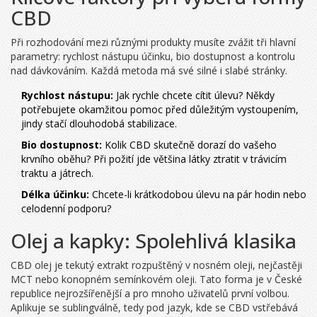
CBD
Při rozhodování mezi různými produkty musíte zvážit tři hlavní
parametry: rychlost nástupu účinku, bio dostupnost a kontrolu
nad dávkováním. Každá metoda má své silné i slabé stránky.
Rychlost nástupu:
Jak rychle chcete cítit úlevu? Někdy
potřebujete okamžitou pomoc před důležitým vystoupením,
jindy stačí dlouhodobá stabilizace.
Bio dostupnost:
Kolik CBD skutečně dorazí do vašeho
krvního oběhu? Při požití jde většina látky ztratit v trávicím
traktu a játrech.
Délka účinku:
Chcete-li krátkodobou úlevu na pár hodin nebo
celodenní podporu?
Olej a kapky: Spolehlivá klasika
CBD olej
je
tekutý extrakt rozpuštěný v nosném oleji, nejčastěji
MCT nebo konopném semínkovém oleji
. Tato forma je v České
republice nejrozšířenější a pro mnoho uživatelů první volbou.
Aplikuje se sublingválně, tedy pod jazyk, kde se CBD vstřebává