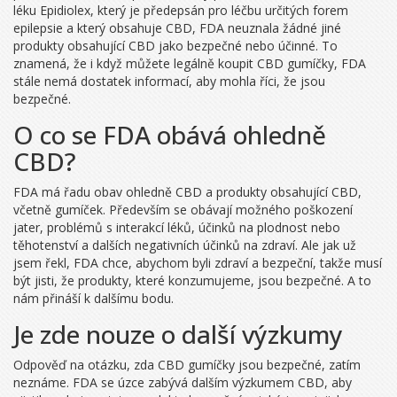
léku Epidiolex, který je předepsán pro léčbu určitých forem
epilepsie a který obsahuje CBD, FDA neuznala žádné jiné
produkty obsahující CBD jako bezpečné nebo účinné. To
znamená, že i když můžete legálně koupit CBD gumíčky, FDA
stále nemá dostatek informací, aby mohla říci, že jsou
bezpečné.
O co se FDA obává ohledně
CBD?
FDA má řadu obav ohledně CBD a produkty obsahující CBD,
včetně gumíček. Především se obávají možného poškození
jater, problémů s interakcí léků, účinků na plodnost nebo
těhotenství a dalších negativních účinků na zdraví. Ale jak už
jsem řekl, FDA chce, abychom byli zdraví a bezpeční, takže musí
být jisti, že produkty, které konzumujeme, jsou bezpečné. A to
nám přináší k dalšímu bodu.
Je zde nouze o další výzkumy
Odpověď na otázku, zda CBD gumíčky jsou bezpečné, zatím
neznáme. FDA se úzce zabývá dalším výzkumem CBD, aby