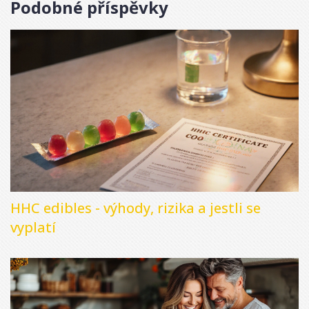
Podobné příspěvky
HHC edibles - výhody, rizika a jestli se
vyplatí