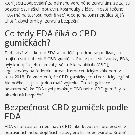
kteří jsou zodpovědní za ochranu veřejného zdraví tím, že zajistí
bezpečnost našich potravin, kosmetiky a léčiv. Prostě řečeno,
FDA má na starosti hodně věcí! A co je na tom nejdůležitější?
Chtějí, abychom byli zdraví a bezpeční.
Co tedy FDA říká o CBD
gumíčkách?
Teď, když víte, kdo je FDA a co dělá, pojďme se podívat, co
mají na srdci ohledně CBD gumíček. Podle poslední zprávy FDA,
byly konopí a jeho deriváty, včetně kanabidiolu (CBD),
legalizovány na federální úrovni farmaceutickým zákonem z
roku 2018. To znamená, že CBD gumíčky jsou teoreticky legální.
Ale počkejte, je tu jedna malá výjimka. Tato legalizace
neznamená, že FDA nyní považuje CBD nebo CBD gumíčky za
absolutně bezpečné.
Bezpečnost CBD gumiček podle
FDA
FDA v současnosti neuznává CBD jako bezpečné pro použití v
potravinách nebo doplňcích stravy pro lidi nebo zvířata. Kromě