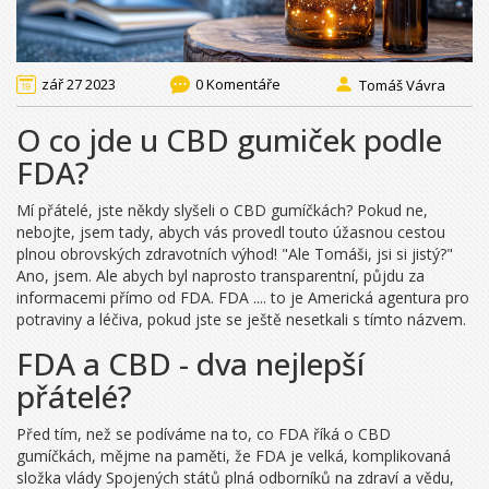
zář 27 2023
0 Komentáře
Tomáš Vávra
O co jde u CBD gumiček podle
FDA?
Mí přátelé, jste někdy slyšeli o CBD gumíčkách? Pokud ne,
nebojte, jsem tady, abych vás provedl touto úžasnou cestou
plnou obrovských zdravotních výhod! "Ale Tomáši, jsi si jistý?"
Ano, jsem. Ale abych byl naprosto transparentní, půjdu za
informacemi přímo od FDA. FDA .... to je Americká agentura pro
potraviny a léčiva, pokud jste se ještě nesetkali s tímto názvem.
FDA a CBD - dva nejlepší
přátelé?
Před tím, než se podíváme na to, co FDA říká o CBD
gumíčkách, mějme na paměti, že FDA je velká, komplikovaná
složka vlády Spojených států plná odborníků na zdraví a vědu,