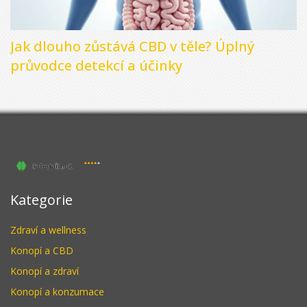
Jak dlouho zůstává CBD v těle? Úplný
průvodce detekcí a účinky
Kategorie
Zdraví a wellness
Konopí a CBD
Konopí a zdraví
Konopí a konzumace