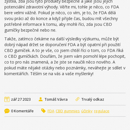
zjistila, zda jsou tyto produkty bezpečné a jaké jsou jejich
potenciální zdravotní výhody. Věřte mi, tohle je něco, co FDA
bere velmi vážně. Pokud je něco, co vím, je to, že FDA dělá
svou práci až do konce a když přijde čas, budou mít všechny
potřebné informace k tomu, aby mohli říci, zda jsou CBD
gumíčky bezpečné nebo ne.
Takže, zatímco čekáme na další výsledky výzkumu, může být
dobrý nápad držet se doporučení FDA a být opatrní při použití
CBD gumíček. A to je vše, co jsem chtěl říci o tom, co FDA říká
o CBD gumíčkách. Doufám, že jsem vám pomohl lépe pochopit,
co to pro nás znamená, a že jste se naučili něco nového. A
pokud máte nějaké otázky nebo poznámky, neváhejte je sdílet v
komentářích. Těším se na vás a vaše myšlenky!
zář 27 2023
Tomáš Vávra
Trvalý odkaz
0 Komentáře
FDA
CBD gummies
účinky
regulace