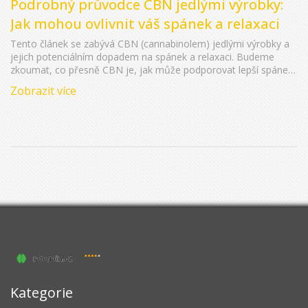
Podrobný průvodce CBN jedlými výrobky:
Jak mohou ovlivnit váš spánek a relaxaci
Tento článek se zabývá CBN (cannabinolem) jedlými výrobky a
jejich potenciálním dopadem na spánek a relaxaci. Budeme
zkoumat, co přesně CBN je, jak může podporovat lepší spánek,
jeho možné zdravotní přínosy a výhody uklidnění. Dále
Zobrazit více
poskytneme tipy, jak CBN jedlé bezpečně začlenit do vašeho
životního stylu, a prozkoumáme různé formy a dávkování. Cílem
je nabídnout ucelený pohled na to, jak mohou CBN jedlé
výrobky přispět k vašemu zdraví a pohodě.
Kategorie