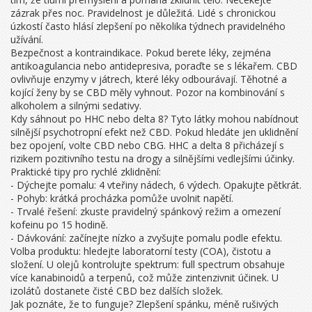
zázrak přes noc. Pravidelnost je důležitá. Lidé s chronickou
úzkostí často hlásí zlepšení po několika týdnech pravidelného
užívání.
Bezpečnost a kontraindikace. Pokud berete léky, zejména
antikoagulancia nebo antidepresiva, poraďte se s lékařem. CBD
ovlivňuje enzymy v játrech, které léky odbourávají. Těhotné a
kojící ženy by se CBD měly vyhnout. Pozor na kombinování s
alkoholem a silnými sedativy.
Kdy sáhnout po HHC nebo delta 8? Tyto látky mohou nabídnout
silnější psychotropní efekt než CBD. Pokud hledáte jen uklidnění
bez opojení, volte CBD nebo CBG. HHC a delta 8 přicházejí s
rizikem pozitivního testu na drogy a silnějšími vedlejšími účinky.
Praktické tipy pro rychlé zklidnění:
- Dýchejte pomalu: 4 vteřiny nádech, 6 výdech. Opakujte pětkrát.
- Pohyb: krátká procházka pomůže uvolnit napětí.
- Trvalé řešení: zkuste pravidelný spánkový režim a omezení
kofeinu po 15 hodině.
- Dávkování: začínejte nízko a zvyšujte pomalu podle efektu.
Volba produktu: hledejte laboratorní testy (COA), čistotu a
složení. U olejů kontrolujte spektrum: full spectrum obsahuje
více kanabinoidů a terpenů, což může zintenzivnit účinek. U
izolátů dostanete čisté CBD bez dalších složek.
Jak poznáte, že to funguje? Zlepšení spánku, méně rušivých