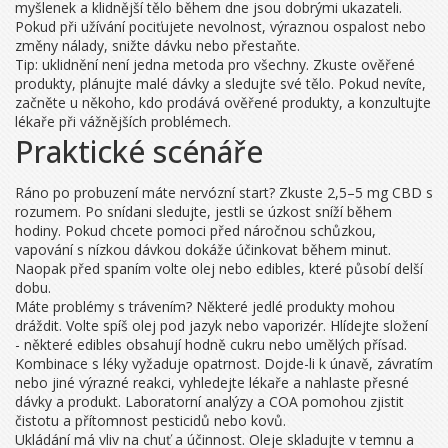
myšlenek a klidnější tělo během dne jsou dobrými ukazateli.
Pokud při užívání pociťujete nevolnost, výraznou ospalost nebo
změny nálady, snižte dávku nebo přestaňte.
Tip: uklidnění není jedna metoda pro všechny. Zkuste ověřené
produkty, plánujte malé dávky a sledujte své tělo. Pokud nevíte,
začněte u někoho, kdo prodává ověřené produkty, a konzultujte
lékaře při vážnějších problémech.
Praktické scénáře
Ráno po probuzení máte nervózní start? Zkuste 2,5–5 mg CBD s
rozumem. Po snídani sledujte, jestli se úzkost sníží během
hodiny. Pokud chcete pomoci před náročnou schůzkou,
vapování s nízkou dávkou dokáže účinkovat během minut.
Naopak před spaním volte olej nebo edibles, které působí delší
dobu.
Máte problémy s trávením? Některé jedlé produkty mohou
dráždit. Volte spíš olej pod jazyk nebo vaporizér. Hlídejte složení
- některé edibles obsahují hodně cukru nebo umělých přísad.
Kombinace s léky vyžaduje opatrnost. Dojde-li k únavě, závratím
nebo jiné výrazné reakci, vyhledejte lékaře a nahlaste přesné
dávky a produkt. Laboratorní analýzy a COA pomohou zjistit
čistotu a přítomnost pesticidů nebo kovů.
Ukládání má vliv na chuť a účinnost. Oleje skladujte v temnu a