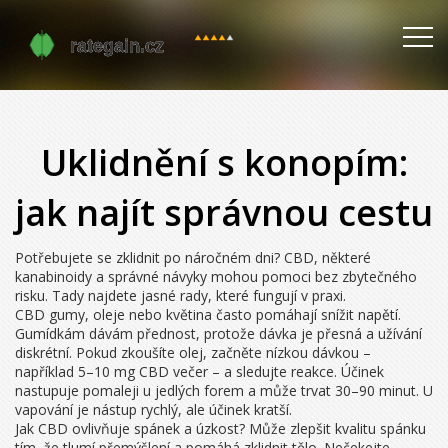
Uklidnění s konopím:
jak najít správnou cestu
Potřebujete se zklidnit po náročném dni? CBD, některé
kanabinoidy a správné návyky mohou pomoci bez zbytečného
risku. Tady najdete jasné rady, které fungují v praxi.
CBD gumy, oleje nebo květina často pomáhají snížit napětí.
Gumídkám dávám přednost, protože dávka je přesná a užívání
diskrétní. Pokud zkoušíte olej, začněte nízkou dávkou –
například 5–10 mg CBD večer – a sledujte reakce. Účinek
nastupuje pomaleji u jedlých forem a může trvat 30–90 minut. U
vapování je nástup rychlý, ale účinek kratší.
Jak CBD ovlivňuje spánek a úzkost? Může zlepšit kvalitu spánku
tím, že tlumí přemýšlení a pomáhá zklidnit tělo. Nečekejte