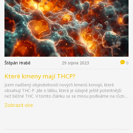
Štěpán Hrabě
29 srpna 2023
0
Které kmeny mají THCP?
Jsem nadšený objevitelností nových kmenů konopí, které
obsahují THC-P. Jde o látku, která je údajně ještě potentnější
než běžné THC. V tomto článku se se mnou podíváme na různé
kmeny, které mají toto unikátní složení. Jsem si jistý, že to bude
Zobrazit více
fascinující cesta plná objevů v oblasti působení THC-P a jeho
přínosů. Připojte se ke mně a společně objevme hloubky
konopných kmenů s THC-P!