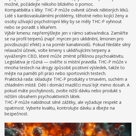
možné, požádejte někoho blízkého o pomoc.
Kompatibilita s léky: THC‑P může ovlivnit účinek některých léků.
Lidé s kardiovaskulárními problémy, těhotné nebo kojící ženy a
osoby užívající psychotropní léky by se měly THC‑P vyhnout
nebo se poradit s lékařem.
Výběr kmenu: nepřemýšlejte jen v rámci sativa/indica. Zaměřte
se na profil terpenů (např. myrcen pro uklidnění, limonen pro
povzbuzující efekt) a na poměr kanabinoidů. Pokud hledáte silný
relaxační účinek, volte kmeny s uklidňujícími terpeny a
vyváženým CBD, které může zmírnit přílišnou psychoaktivitu.
Legislativa je různá — ověřte si místní pravidla. THC‑P může v
mnoha testech na drogy způsobit pozitivní výsledek, takže to
mějte na paměti při práci nebo sportovních testech.
Praktická rada: skladujte THC‑P produkty v tmavém, suchém a
chladném místě. Děti i domácí mazlíčci musí být mimo dosah. A
pokud máte pochybnosti, zvolte nižší dávku nebo produkt s
nižším obsahem psychoaktivních látek.
THC‑P může nabídnout silné zážitky, ale vyžaduje respekt a
opatrnost. Vyberte kvalitu, kontrolujte dávku a dbejte na
bezpečnost.