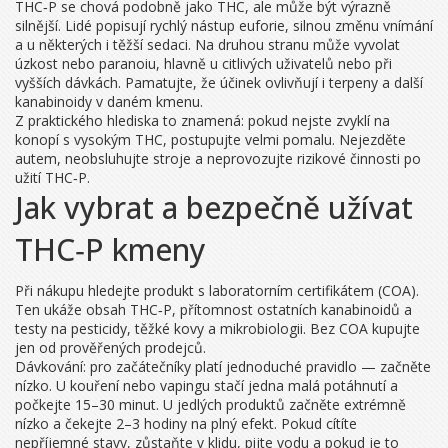
THC‑P se chová podobně jako THC, ale může být výrazně
silnější. Lidé popisují rychlý nástup euforie, silnou změnu vnímání
a u některých i těžší sedaci. Na druhou stranu může vyvolat
úzkost nebo paranoiu, hlavně u citlivých uživatelů nebo při
vyšších dávkách. Pamatujte, že účinek ovlivňují i terpeny a další
kanabinoidy v daném kmenu.
Z praktického hlediska to znamená: pokud nejste zvyklí na
konopí s vysokým THC, postupujte velmi pomalu. Nejezděte
autem, neobsluhujte stroje a neprovozujte rizikové činnosti po
užití THC‑P.
Jak vybrat a bezpečně užívat
THC‑P kmeny
Při nákupu hledejte produkt s laboratorním certifikátem (COA).
Ten ukáže obsah THC‑P, přítomnost ostatních kanabinoidů a
testy na pesticidy, těžké kovy a mikrobiologii. Bez COA kupujte
jen od prověřených prodejců.
Dávkování: pro začátečníky platí jednoduché pravidlo — začněte
nízko. U kouření nebo vapingu stačí jedna malá potáhnutí a
počkejte 15–30 minut. U jedlých produktů začněte extrémně
nízko a čekejte 2–3 hodiny na plný efekt. Pokud cítíte
nepříjemné stavy, zůstaňte v klidu, pijte vodu a pokud je to