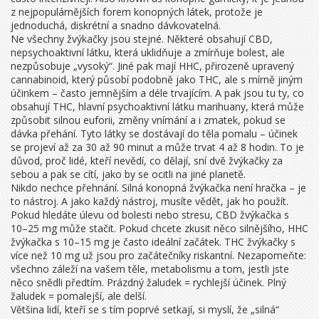
z nejpopulárnějších forem konopných látek, protože je
jednoduchá, diskrétní a snadno dávkovatelná
.
Ne všechny žvýkačky jsou stejné. Některé obsahují
CBD
,
nepsychoaktivní látku, která uklidňuje a zmírňuje bolest, ale
nezpůsobuje „vysoký“
. Jiné pak mají
HHC
,
přirozeně upravený
cannabinoid, který působí podobně jako THC, ale s mírně jiným
účinkem – často jemnějším a déle trvajícím
. A pak jsou tu ty, co
obsahují
THC
,
hlavní psychoaktivní látku marihuany, která může
způsobit silnou euforii, změny vnímání a i zmatek, pokud se
dávka přehání
. Tyto látky se dostávají do těla pomalu – účinek
se projeví až za 30 až 90 minut a může trvat 4 až 8 hodin. To je
důvod, proč lidé, kteří nevědí, co dělají, sní dvě žvýkačky za
sebou a pak se cítí, jako by se ocitli na jiné planetě.
Nikdo nechce přehnání. Silná konopná žvýkačka není hračka – je
to nástroj. A jako každý nástroj, musíte vědět, jak ho použít.
Pokud hledáte úlevu od bolesti nebo stresu, CBD žvýkačka s
10–25 mg může stačit. Pokud chcete zkusit něco silnějšího, HHC
žvýkačka s 10–15 mg je často ideální začátek. THC žvýkačky s
více než 10 mg už jsou pro začátečníky riskantní. Nezapomeňte:
všechno záleží na vašem těle, metabolismu a tom, jestli jste
něco snědli předtím. Prázdný žaludek = rychlejší účinek. Plný
žaludek = pomalejší, ale delší.
Většina lidí, kteří se s tím poprvé setkají, si myslí, že „silná“