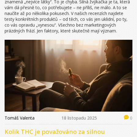
znamená „nejvíce látky“. To je chyba. Silná žvýkačka je ta, která
vám dá přesně to, co potřebujete – ne příliš, ne málo. A to se
naučíte až po několika pokusech. V našich recenzích najdete
testy konkrétních produktů – od těch, co vás jen uklidní, po ty,
co vás opravdu „vynesou“. Všechno bez marketingových
prázdných frází. Jen faktory, které skutečně mají význam.
Tomáš Valenta
18 listopadu 2025
0
Kolik THC je považováno za silnou