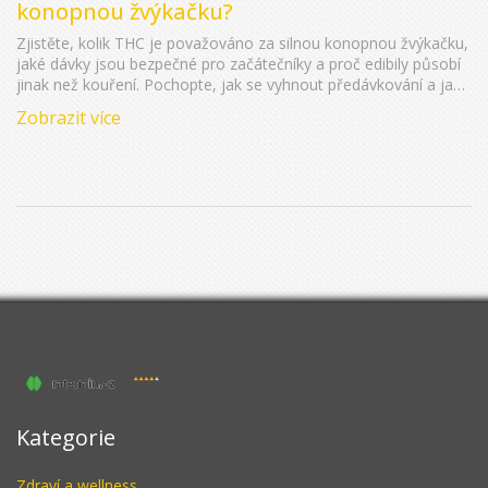
konopnou žvýkačku?
Zjistěte, kolik THC je považováno za silnou konopnou žvýkačku,
jaké dávky jsou bezpečné pro začátečníky a proč edibily působí
jinak než kouření. Pochopte, jak se vyhnout předávkování a jak
vybrat kvalitní produkt.
Zobrazit více
Kategorie
Zdraví a wellness