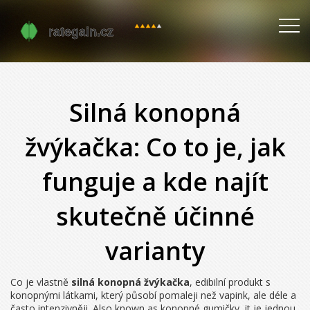
Silná konopná
žvýkačka: Co to je, jak
funguje a kde najít
skutečně účinné
varianty
Co je vlastně
silná konopná žvýkačka
,
edibilní produkt s
konopnými látkami, který působí pomaleji než vapink, ale déle a
často intenzivněji
. Also known as
konopné gumičky
, it
je jednou