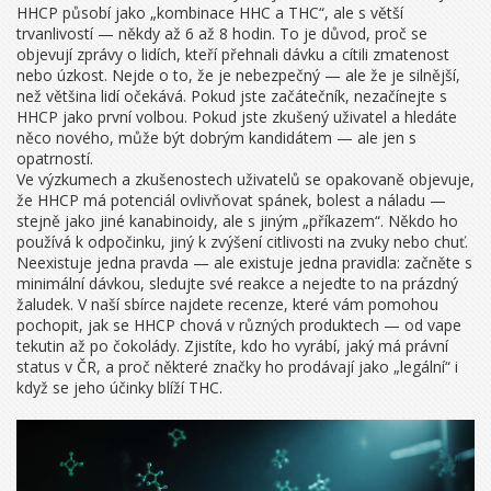
HHCP působí jako „kombinace HHC a THC“, ale s větší
trvanlivostí — někdy až 6 až 8 hodin. To je důvod, proč se
objevují zprávy o lidích, kteří přehnali dávku a cítili zmatenost
nebo úzkost. Nejde o to, že je nebezpečný — ale že je silnější,
než většina lidí očekává. Pokud jste začátečník, nezačínejte s
HHCP jako první volbou. Pokud jste zkušený uživatel a hledáte
něco nového, může být dobrým kandidátem — ale jen s
opatrností.
Ve výzkumech a zkušenostech uživatelů se opakovaně objevuje,
že HHCP má potenciál ovlivňovat spánek, bolest a náladu —
stejně jako jiné kanabinoidy, ale s jiným „příkazem“. Někdo ho
používá k odpočinku, jiný k zvýšení citlivosti na zvuky nebo chuť.
Neexistuje jedna pravda — ale existuje jedna pravidla: začněte s
minimální dávkou, sledujte své reakce a nejedte to na prázdný
žaludek. V naší sbírce najdete recenze, které vám pomohou
pochopit, jak se HHCP chová v různých produktech — od vape
tekutin až po čokolády. Zjistíte, kdo ho vyrábí, jaký má právní
status v ČR, a proč některé značky ho prodávají jako „legální“ i
když se jeho účinky blíží THC.