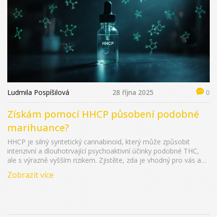
Ludmila Pospíšilová
28 října 2025
0
Získám pomocí HHCP působení podobné
marihuance?
HHCP je silný syntetický cannabinoid, který může způsobit
intenzivní a dlouhotrvající psychoaktivní účinky podobné THC,
ale s výrazně vyšším rizikem. Zjistěte, zda je vhodný pro vás a
jaké jsou bezpečnější alternativy.
Zobrazit více