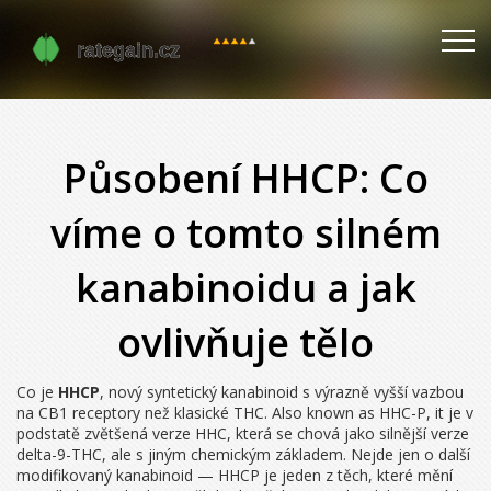
Působení HHCP: Co
víme o tomto silném
kanabinoidu a jak
ovlivňuje tělo
Co je
HHCP
,
nový syntetický kanabinoid s výrazně vyšší vazbou
na CB1 receptory než klasické THC
. Also known as
HHC-P
, it je v
podstatě zvětšená verze HHC, která se chová jako silnější verze
delta-9-THC, ale s jiným chemickým základem.
Nejde jen o další
modifikovaný kanabinoid — HHCP je jeden z těch, které mění