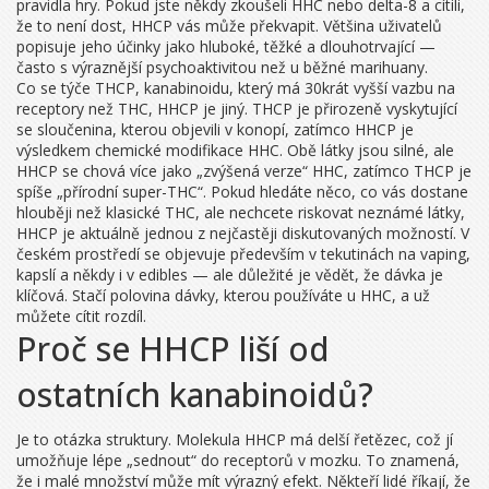
pravidla hry. Pokud jste někdy zkoušeli HHC nebo delta-8 a cítili,
že to není dost, HHCP vás může překvapit. Většina uživatelů
popisuje jeho účinky jako hluboké, těžké a dlouhotrvající —
často s výraznější psychoaktivitou než u běžné marihuany.
Co se týče
THCP
,
kanabinoidu, který má 30krát vyšší vazbu na
receptory než THC
, HHCP je jiný. THCP je přirozeně vyskytující
se sloučenina, kterou objevili v konopí, zatímco HHCP je
výsledkem chemické modifikace HHC. Obě látky jsou silné, ale
HHCP se chová více jako „zvýšená verze“ HHC, zatímco THCP je
spíše „přírodní super-THC“. Pokud hledáte něco, co vás dostane
hlouběji než klasické THC, ale nechcete riskovat neznámé látky,
HHCP je aktuálně jednou z nejčastěji diskutovaných možností. V
českém prostředí se objevuje především v tekutinách na vaping,
kapslí a někdy i v edibles — ale důležité je vědět, že dávka je
klíčová. Stačí polovina dávky, kterou používáte u HHC, a už
můžete cítit rozdíl.
Proč se HHCP liší od
ostatních kanabinoidů?
Je to otázka struktury. Molekula HHCP má delší řetězec, což jí
umožňuje lépe „sednout“ do receptorů v mozku. To znamená,
že i malé množství může mít výrazný efekt. Někteří lidé říkají, že