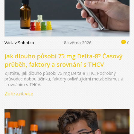
Václav Sobotka
8 května 2026
0
Jak dlouho působí 75 mg Delta-8? Časový
průběh, faktory a srovnání s THCV
Zjistěte, jak dlouho působí 75 mg Delta-8 THC. Podrobný
průvodce dobou účinku, faktory ovlivňujícími metabolismus a
srovnáním s THCV.
Zobrazit více