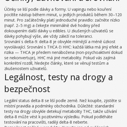
Účinky se liší podle dávky a formy. U vapingu nebo kouření
pocítíte nástup během minut, u jedlých produktů během 30–120
minut. Pro začátečníky platí jednoduché pravidlo: začněte nízko
(např. 2–5 mg) a čekejte minimálně dvě hodiny před
dokoupením další dávky u edibles. U zkušených uživatelů se
dávky pohybují výše, ale vždy záleží na toleranci.
Srovnání s delta-9: delta-8 je obvykle mírnější a méně úzkost
vyvolávající. Srovnání s THCA či HHC: každá látka má jiný efekt a
rizika — THCA je předem nenábožena (non-psychoaktivní dokud
se nekonvertuje), HHC má jiné metabolity. Pokud vás zajímá
konkrétní rozdíl, hledejte články, které se věnují testům a
zkušenostem uživatelů.
Legálnost, testy na drogy a
bezpečnost
Legální status delta-8 se liší podle země. Než koupíte, zjistěte si
místní pravidla a podmínky obchodníka. Důležité: standardní
testy na drogy obvykle detekují metabolity THC, takže užívání
delta-8 může vést k pozitivnímu výsledku. Pokud podléháte
testování na pracovišti, raději delta-8 neberte.