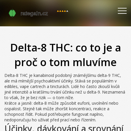
Delta-8 THC: co to je a
proč o tom mluvíme
Delta-8 THC je kanabinoid podobný známějšímu delta-9 THC,
ale má mírnější psychoaktivní účinky. Stává se populárním v
edibles, vape cartrech a tincturách. Lidé ho často zkouší kvůli
jiné intenzitě a kratšímu trvání účinku než u delta-9. Neznamená
to však, že je bez rizik — o tom níže.
Krátce a jasně: delta-8 může způsobit euforii, uvolnění nebo
ospalost. Stejně tak může zhoršit koncentraci, reakce a
schopnost řídit. Pokud potřebujete fungovat naplno,
nedoporučuju ho užívat před prací nebo řízením.
Účinky, dávkování a srovnání