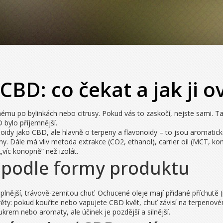
CBD: co čekat a jak ji ov
u po bylinkách nebo citrusy. Pokud vás to zaskočí, nejste sami. Tady
 bylo příjemnější.
idy jako CBD, ale hlavně o terpeny a flavonoidy – to jsou aromatick
óny. Dále má vliv metoda extrakce (CO2, ethanol), carrier oil (MCT, kon
„víc konopně“ než izolát.
i podle formy produktu
á plnější, trávově-zemitou chuť. Ochucené oleje mají přidané příchutě
 Květy: pokud kouříte nebo vapujete CBD květ, chuť závisí na terpenov
ukrem nebo aromaty, ale účinek je pozdější a silnější.