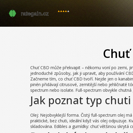
Chuť 
Chuť CBD může překvapit – někomu voní po zemi, jiném
jednoduché způsoby, jak ji upravit, aby používání CBD
Začneme tím, co chuť CBD tvoří. Nejde jen o kanabino
pinén přidávají citrusové, zemitější nebo jehličnaté t
spectrum nebo isolate. Full-spectrum obvykle chutná 
Jak poznat typ chut
Olej: Nejobvyklejší forma. Čistý full-spectrum olej m
praktické, bez chuti, ideální když vás olej odpuzuje.
skladována. Edibles a gumídky: chuť většinou skrytá c