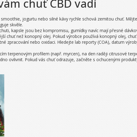
ž vám chuť CBD vadí
o smoothie, jogurtu nebo silné kávy rychle schová zemitou chuť. Mějt
guje skvěle.
chuti, kapsle jsou bez kompromisu, gumídky navíc mají přesné dávkov
nější chuť než konopný olej. Pokud výrobce používá konopný olej, chuť
tné zpracování nebo oxidaci. Hledejte lab reporty (COA), datum výrob
jícím terpenovým profilem (např. myrcen), na den raději citrusové terp
nadno ovlivnit. Pokud vás chuť odrazuje, začněte s ochucenými produ