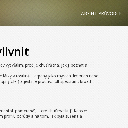
ABSINT PRŮVODCE
livnit
 vysvětlím, proč je chuť různá, jak ji poznat a
é látky v rostlině. Terpeny jako myrcen, limonen nebo
opný olej) a jestli je produkt full-spectrum, broad-
 (mentol, pomeranč), které chuť maskují. Kapsle:
ém profilu odrůdy a na tom, jak byla sušena a