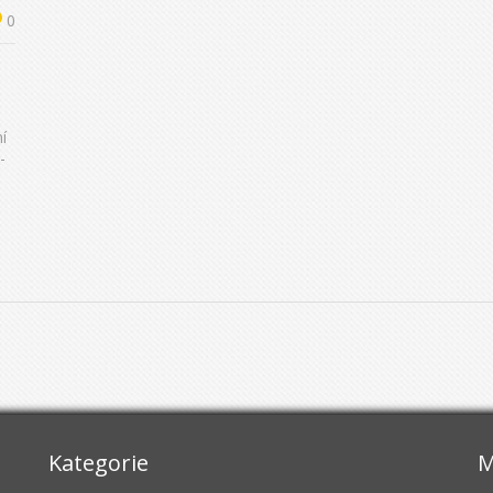
0
í
-
i
Kategorie
M