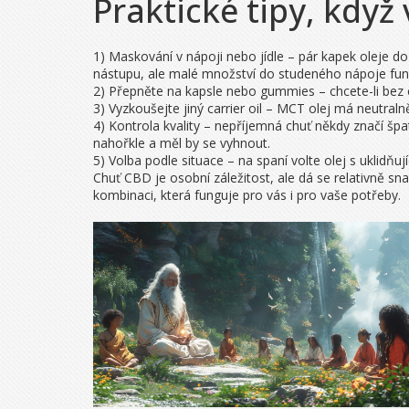
Praktické tipy, kdy
1) Maskování v nápoji nebo jídle – pár kapek oleje d
nástupu, ale malé množství do studeného nápoje fun
2) Přepněte na kapsle nebo gummies – chcete-li bez 
3) Vyzkoušejte jiný carrier oil – MCT olej má neutral
4) Kontrola kvality – nepříjemná chuť někdy značí špa
nahořkle a měl by se vyhnout.
5) Volba podle situace – na spaní volte olej s uklidňu
Chuť CBD je osobní záležitost, ale dá se relativně s
kombinaci, která funguje pro vás i pro vaše potřeby.