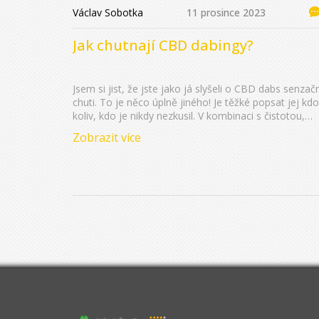
Václav Sobotka
11 prosince 2023
Jak chutnají CBD dabingy?
Jsem si jist, že jste jako já slyšeli o CBD dabs senzačn
chuti. To je něco úplně jiného! Je těžké popsat jej kdo
koliv, kdo je nikdy nezkusil. V kombinaci s čistotou,
kterou tyto koncentráty nabízejí, cannabis pryskyřice
Zobrazit více
poskytují jedinečný zážitek ve své nejčistší formě.
Přidejme k tomu skutečnost, že CBD má nulové
psychoaktivní účinky... prostě musíte vyzkoušet a sam
se přesvědčit!