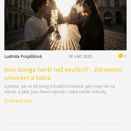
Ludmila Pospíšilová
30 září 2025
0
Jsou bonga horší než kouření? - Zdravotní
srovnání a fakta
Zjistěte, jak se liší bong a tradiční kouření, jaký mají vliv na
zdraví, a jaké jsou hlavní výhody i rizika každé metody.
Zobrazit více