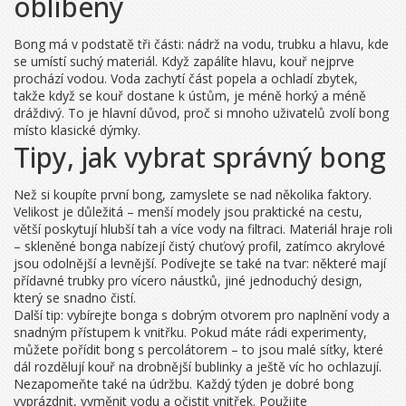
oblíbený
Bong má v podstatě tři části: nádrž na vodu, trubku a hlavu, kde
se umístí suchý materiál. Když zapálíte hlavu, kouř nejprve
prochází vodou. Voda zachytí část popela a ochladí zbytek,
takže když se kouř dostane k ústům, je méně horký a méně
dráždivý. To je hlavní důvod, proč si mnoho uživatelů zvolí bong
místo klasické dýmky.
Tipy, jak vybrat správný bong
Než si koupíte první bong, zamyslete se nad několika faktory.
Velikost je důležitá – menší modely jsou praktické na cestu,
větší poskytují hlubší tah a více vody na filtraci. Materiál hraje roli
– skleněné bonga nabízejí čistý chuťový profil, zatímco akrylové
jsou odolnější a levnější. Podívejte se také na tvar: některé mají
přídavné trubky pro vícero náustků, jiné jednoduchý design,
který se snadno čistí.
Další tip: vybírejte bonga s dobrým otvorem pro naplnění vody a
snadným přístupem k vnitřku. Pokud máte rádi experimenty,
můžete pořídit bong s percolátorem – to jsou malé síťky, které
dál rozdělují kouř na drobnější bublinky a ještě víc ho ochlazují.
Nezapomeňte také na údržbu. Každý týden je dobré bong
vyprázdnit, vyměnit vodu a očistit vnitřek. Použijte