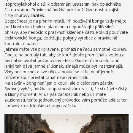
izopropylalkohol a sůl k odstranění usazenin, pak opláchněte
čistou vodou. Pravidelná údržba prodlouží životnost a zajistí
čistý chuťový zážitek.
Bezpečnost je na prvním místě. Při používání bonga vždy mějte
pod kontrolou teplotu plamene a nepoužívejte příliš silné
ohřevy, aby nedošlo k prasknutí skleněné části. Pokud používáte
elektronické bonga, dodržujte pokyny výrobce a pravidelně
kontrolujte baterii.
Jakmile máte vše připravené, přichází na řadu samotné kouření.
Dbejte na pomalý tah, aby se kouř dobře promíchal s vodou a
nechal se uvolnit požadovaný efekt. Zkuste různou sílu tahů –
lehký tah dává jemnější účinek, silnější může být intenzivnější.
Vždy poslouchejte své tělo, a pokud se cítíte nepříjemně,
můžete kouř přestat tahat nebo změnit sílu.
Na závěr – bong není jen o kouři, ale o celkovém zážitku.
Správný výběr, údržba a opatrnost vám zajistí, že si užijete čistý
a klidný moment. Ať už jste začátečník nebo už máte
zkušenosti, tento jednoduchý průvodce vám pomůže udělat ten
správný krok k lepšímu bongo zážitku.